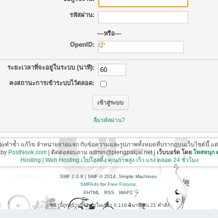
รหัสผ่าน:
—หรือ—
OpenID:
ระยะเวลาที่จะอยู่ในระบบ (นาที):
คงสถานะการเข้าระบบไว้ตลอด:
ลืมรหัสผ่าน?
ี่จะทำซ้ำ แก้ไข จำหน่ายจ่ายแจก กับข้อความและรูปภาพทั้งหมดที่ปรากฎบนเว็บไซต์นี้ แต่ต้อ
 by
PostNook.com
| ติดต่อสอบถาม admin@plengpakjai.net |
เว็บบอร์ด โดย
โพสหนุก
Hosting | Web Hosting เว็บโฮสติ้ง คุณภาพสูง เร็ว แรง ตลอด 24 ชั่วโมง
SMF 2.0.9
|
SMF © 2014
,
Simple Machines
SMFAds
for
Free Forums
XHTML
RSS
WAP2
หน้านี้ถูกสร้างขึ้นภายในเวลา 0.116 วินาที กับ 21 คำสั่ง