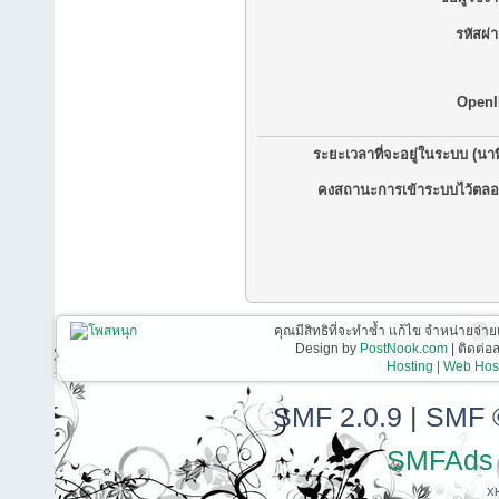
รหัสผ่
OpenI
ระยะเวลาที่จะอยู่ในระบบ (นาท
คงสถานะการเข้าระบบไว้ตลอ
คุณมีสิทธิที่จะทำซ้ำ แก้ไข จำหน่ายจ่าย
Design by
PostNook.com
| ติดต่
Hosting | Web Host
SMF 2.0.9
|
SMF 
SMFAds
X