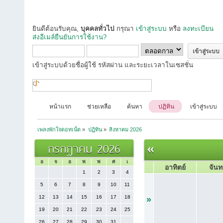
ยินดีต้อนรับคุณ,
บุคคลทั่วไป
กรุณา
เข้าสู่ระบบ
หรือ
ลงทะเบียน
ส่งอีเมล์ยืนยันการใช้งาน?
เข้าสู่ระบบด้วยชื่อผู้ใช้ รหัสผ่าน และระยะเวลาในเซสชั่น
หน้าแรก
ช่วยเหลือ
ค้นหา
ปฏิทิน
เข้าสู่ระบบ
เพลงพักใจดอทเน็ต
»
ปฏิทิน
»
สิงหาคม 2026
กรกฎาคม 2026
«
อ
จ
อ
พ
พ
ศ
เ
อาทิตย์
จันท
1
2
3
4
5
6
7
8
9
10
11
12
13
14
15
16
17
18
»
19
20
21
22
23
24
25
26
27
28
29
30
31