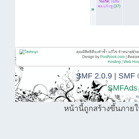
วันเกิด:
เฉลิม
พล แก้วชู
(37)
»
คุณมีสิทธิที่จะทำซ้ำ แก้ไข จำหน่ายจ่าย
Design by
PostNook.com
| ติดต่
Hosting | Web Host
SMF 2.0.9
|
SMF 
SMFAds
X
หน้านี้ถูกสร้างขึ้นภาย