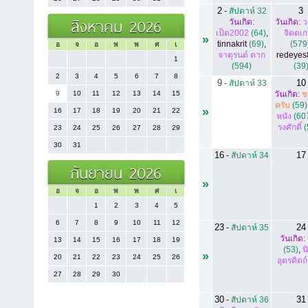
2
3
-
สัปดาห์ 32
สิงหาคม 2026
วันเกิด:
วันเกิด:
ว
เป็ด2002
(64)
,
จิตตเ
»
tinnakrit
(69)
,
(579
อ
จ
อ
พ
พ
ศ
เ
จาตุรนต์ ตาก
redeyes
1
(594)
(39
2
3
4
5
6
7
8
9
10
-
สัปดาห์ 33
9
10
11
12
13
14
15
วันเกิด:
ช
ครับ
(59)
»
16
17
18
19
20
21
22
หนัง
(60
รงศักดิ์
(
23
24
25
26
27
28
29
30
31
16
17
-
สัปดาห์ 34
กันยายน 2026
»
อ
จ
อ
พ
พ
ศ
เ
1
2
3
4
5
6
7
8
9
10
11
12
23
24
-
สัปดาห์ 35
วันเกิด:
13
14
15
16
17
18
19
(53)
,
น
»
20
21
22
23
24
25
26
อุตรดิตถ์
27
28
29
30
30
31
-
สัปดาห์ 36