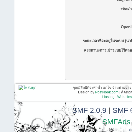
รหัสผ่
OpenI
ระยะเวลาที่จะอยู่ในระบบ (นาท
คงสถานะการเข้าระบบไว้ตลอ
คุณมีสิทธิที่จะทำซ้ำ แก้ไข จำหน่ายจ่าย
Design by
PostNook.com
| ติดต่
Hosting | Web Host
SMF 2.0.9
|
SMF 
SMFAds
X