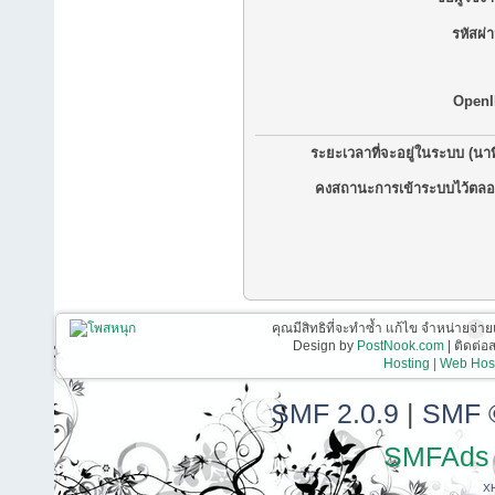
รหัสผ่
OpenI
ระยะเวลาที่จะอยู่ในระบบ (นาท
คงสถานะการเข้าระบบไว้ตลอ
คุณมีสิทธิที่จะทำซ้ำ แก้ไข จำหน่ายจ่าย
Design by
PostNook.com
| ติดต่
Hosting | Web Host
SMF 2.0.9
|
SMF 
SMFAds
X