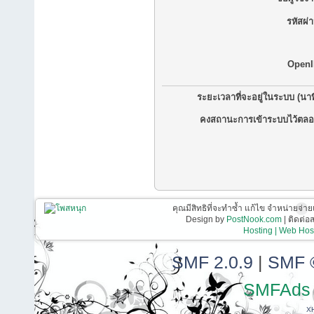
รหัสผ่
OpenI
ระยะเวลาที่จะอยู่ในระบบ (นาท
คงสถานะการเข้าระบบไว้ตลอ
คุณมีสิทธิที่จะทำซ้ำ แก้ไข จำหน่ายจ่าย
Design by
PostNook.com
| ติดต่
Hosting | Web Host
SMF 2.0.9
|
SMF 
SMFAds
X