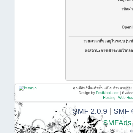
รหัสผ่
OpenI
ระยะเวลาที่จะอยู่ในระบบ (นาท
คงสถานะการเข้าระบบไว้ตลอ
คุณมีสิทธิที่จะทำซ้ำ แก้ไข จำหน่ายจ่าย
Design by
PostNook.com
| ติดต่
Hosting | Web Host
SMF 2.0.9
|
SMF 
SMFAds
X