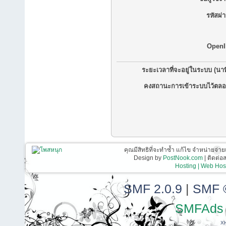
รหัสผ่
OpenI
ระยะเวลาที่จะอยู่ในระบบ (นาท
คงสถานะการเข้าระบบไว้ตลอ
คุณมีสิทธิที่จะทำซ้ำ แก้ไข จำหน่ายจ่าย
Design by
PostNook.com
| ติดต่
Hosting | Web Host
SMF 2.0.9
|
SMF 
SMFAds
X