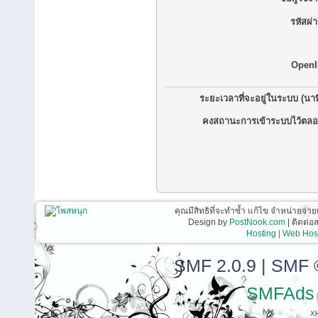
รหัสผ่
OpenI
ระยะเวลาที่จะอยู่ในระบบ (นาท
คงสถานะการเข้าระบบไว้ตลอ
คุณมีสิทธิที่จะทำซ้ำ แก้ไข จำหน่ายจ่าย
Design by
PostNook.com
| ติดต่
Hosting | Web Host
SMF 2.0.9
|
SMF 
SMFAds
X