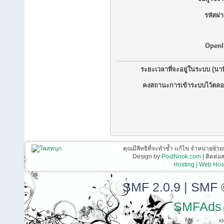
รหัสผ่
OpenI
ระยะเวลาที่จะอยู่ในระบบ (นาท
คงสถานะการเข้าระบบไว้ตลอ
คุณมีสิทธิที่จะทำซ้ำ แก้ไข จำหน่ายจ่าย
Design by
PostNook.com
| ติดต่
Hosting | Web Host
SMF 2.0.9
|
SMF 
SMFAds
X