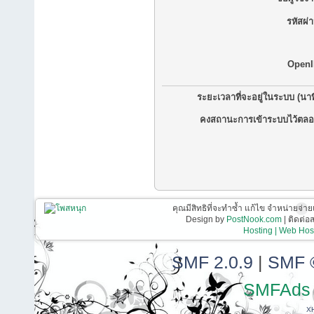
รหัสผ่
OpenI
ระยะเวลาที่จะอยู่ในระบบ (นาท
คงสถานะการเข้าระบบไว้ตลอ
คุณมีสิทธิที่จะทำซ้ำ แก้ไข จำหน่ายจ่าย
Design by
PostNook.com
| ติดต่
Hosting | Web Host
SMF 2.0.9
|
SMF 
SMFAds
X