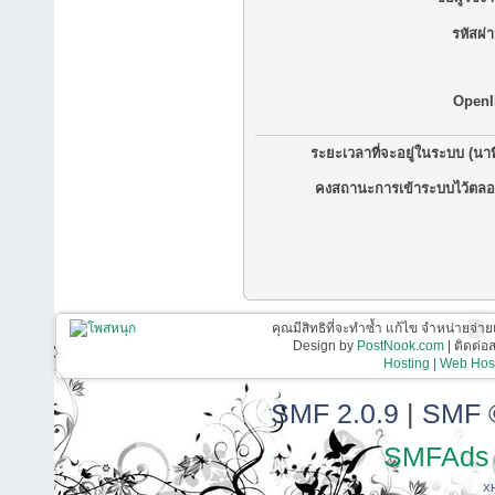
รหัสผ่
OpenI
ระยะเวลาที่จะอยู่ในระบบ (นาท
คงสถานะการเข้าระบบไว้ตลอ
คุณมีสิทธิที่จะทำซ้ำ แก้ไข จำหน่ายจ่าย
Design by
PostNook.com
| ติดต่
Hosting | Web Host
SMF 2.0.9
|
SMF 
SMFAds
X