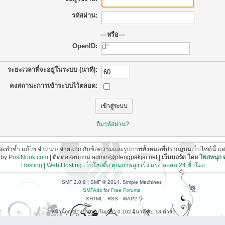
รหัสผ่าน:
—หรือ—
OpenID:
ระยะเวลาที่จะอยู่ในระบบ (นาที):
คงสถานะการเข้าระบบไว้ตลอด:
ลืมรหัสผ่าน?
ี่จะทำซ้ำ แก้ไข จำหน่ายจ่ายแจก กับข้อความและรูปภาพทั้งหมดที่ปรากฎบนเว็บไซต์นี้ แต่ต้อ
 by
PostNook.com
| ติดต่อสอบถาม admin@plengpakjai.net |
เว็บบอร์ด โดย
โพสหนุก
Hosting | Web Hosting เว็บโฮสติ้ง คุณภาพสูง เร็ว แรง ตลอด 24 ชั่วโมง
SMF 2.0.9
|
SMF © 2014
,
Simple Machines
SMFAds
for
Free Forums
XHTML
RSS
WAP2
หน้านี้ถูกสร้างขึ้นภายในเวลา 0.102 วินาที กับ 18 คำสั่ง