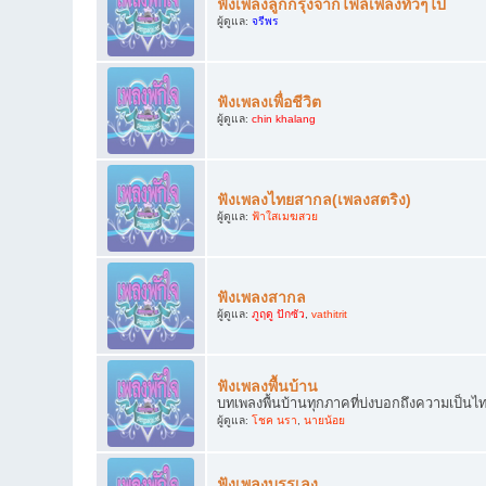
ฟังเพลงลูกกรุงจากไฟล์เพลงทั่วๆไป
ผู้ดูแล:
จรีพร
ฟังเพลงเพื่อชีวิต
ผู้ดูแล:
chin khalang
ฟังเพลงไทยสากล(เพลงสตริง)
ผู้ดูแล:
ฟ้าใสเมฆสวย
ฟังเพลงสากล
ผู้ดูแล:
ภูฤดู ปักซัว
,
vathitrit
ฟังเพลงพื้นบ้าน
บทเพลงพื้นบ้านทุกภาคที่บ่งบอกถึงความเป็นไ
ผู้ดูแล:
โชค นรา
,
นายน้อย
ฟังเพลงบรรเลง