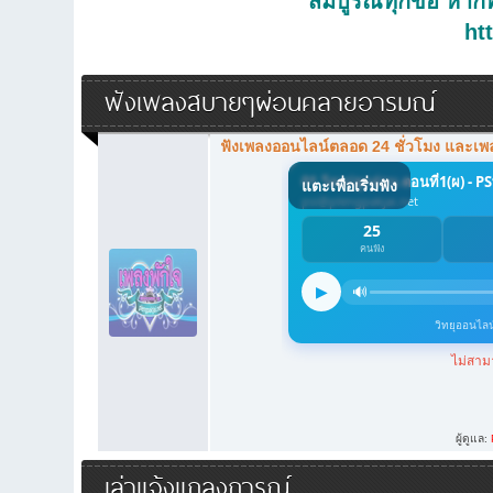
สมบูรณ์ทุกข้อ หากท
ht
ฟังเพลงสบายๆผ่อนคลายอารมณ์
ฟังเพลงออนไลน์ตลอด 24 ชั่วโมง และเ
ผู้ดูแล:
เล่าแจ้งแถลงการณ์