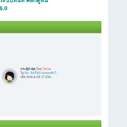
บทันที คลิกดูที่นี่
6.0
กระทู้ล่าสุด
โดย
โสภณ
ใน
Re: จิงเกิ้ลบ้านเพลงพักใ...
เมื่อ 01/พ.ย./19 17:23น.