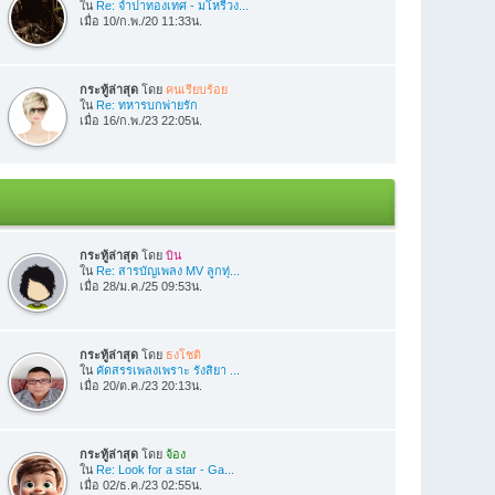
ใน
Re: จำปาทองเทศ - มโหรีวง...
เมื่อ 10/ก.พ./20 11:33น.
กระทู้ล่าสุด
โดย
คนเรียบร้อย
ใน
Re: ทหารบกพ่ายรัก
เมื่อ 16/ก.พ./23 22:05น.
กระทู้ล่าสุด
โดย
บิน
ใน
Re: สารบัญเพลง MV ลูกทุ่...
เมื่อ 28/ม.ค./25 09:53น.
กระทู้ล่าสุด
โดย
ธงโชติ
ใน
คัดสรรเพลงเพราะ รังสิยา ...
เมื่อ 20/ต.ค./23 20:13น.
กระทู้ล่าสุด
โดย
จ้อง
ใน
Re: Look for a star - Ga...
เมื่อ 02/ธ.ค./23 02:55น.