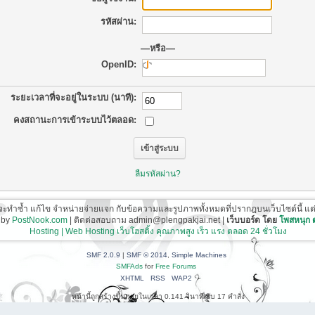
รหัสผ่าน:
—หรือ—
OpenID:
ระยะเวลาที่จะอยู่ในระบบ (นาที):
คงสถานะการเข้าระบบไว้ตลอด:
ลืมรหัสผ่าน?
ี่จะทำซ้ำ แก้ไข จำหน่ายจ่ายแจก กับข้อความและรูปภาพทั้งหมดที่ปรากฎบนเว็บไซต์นี้ แต่ต้อ
 by
PostNook.com
| ติดต่อสอบถาม admin@plengpakjai.net |
เว็บบอร์ด โดย
โพสหนุก
Hosting | Web Hosting เว็บโฮสติ้ง คุณภาพสูง เร็ว แรง ตลอด 24 ชั่วโมง
SMF 2.0.9
|
SMF © 2014
,
Simple Machines
SMFAds
for
Free Forums
XHTML
RSS
WAP2
หน้านี้ถูกสร้างขึ้นภายในเวลา 0.141 วินาที กับ 17 คำสั่ง