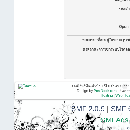
รหัสผ่
OpenI
ระยะเวลาที่จะอยู่ในระบบ (นาท
คงสถานะการเข้าระบบไว้ตลอ
คุณมีสิทธิที่จะทำซ้ำ แก้ไข จำหน่ายจ่าย
Design by
PostNook.com
| ติดต่
Hosting | Web Host
SMF 2.0.9
|
SMF 
SMFAds
X