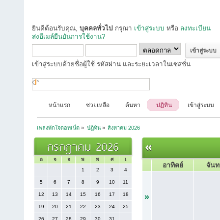
ยินดีต้อนรับคุณ,
บุคคลทั่วไป
กรุณา
เข้าสู่ระบบ
หรือ
ลงทะเบียน
ส่งอีเมล์ยืนยันการใช้งาน?
เข้าสู่ระบบด้วยชื่อผู้ใช้ รหัสผ่าน และระยะเวลาในเซสชั่น
หน้าแรก
ช่วยเหลือ
ค้นหา
ปฏิทิน
เข้าสู่ระบบ
เพลงพักใจดอทเน็ต
»
ปฏิทิน
»
สิงหาคม 2026
กรกฎาคม 2026
«
อ
จ
อ
พ
พ
ศ
เ
อาทิตย์
จันท
1
2
3
4
5
6
7
8
9
10
11
12
13
14
15
16
17
18
»
19
20
21
22
23
24
25
26
27
28
29
30
31