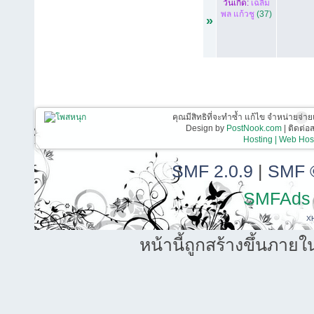
วันเกิด:
เฉลิม
พล แก้วชู
(37)
»
คุณมีสิทธิที่จะทำซ้ำ แก้ไข จำหน่ายจ่าย
Design by
PostNook.com
| ติดต่
Hosting | Web Host
SMF 2.0.9
|
SMF 
SMFAds
X
หน้านี้ถูกสร้างขึ้นภายใ