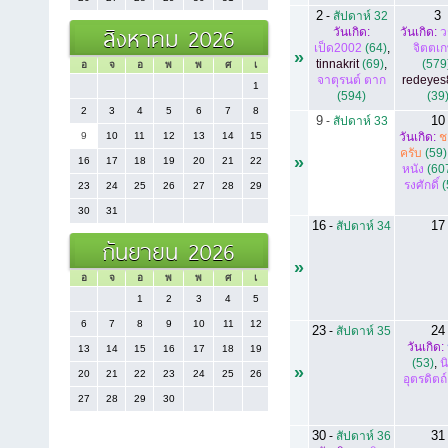
2
3
-
สัปดาห์ 32
สิงหาคม 2026
วันเกิด:
วันเกิด:
ว
เป็ด2002
(64)
,
จิตตเ
»
tinnakrit
(69)
,
(579
อ
จ
อ
พ
พ
ศ
เ
จาตุรนต์ ตาก
redeyes
1
(594)
(39
2
3
4
5
6
7
8
9
10
-
สัปดาห์ 33
9
10
11
12
13
14
15
วันเกิด:
ช
ครับ
(59)
»
16
17
18
19
20
21
22
หนัง
(60
รงศักดิ์
(
23
24
25
26
27
28
29
30
31
16
17
-
สัปดาห์ 34
กันยายน 2026
»
อ
จ
อ
พ
พ
ศ
เ
1
2
3
4
5
6
7
8
9
10
11
12
23
24
-
สัปดาห์ 35
วันเกิด:
13
14
15
16
17
18
19
(53)
,
น
»
20
21
22
23
24
25
26
อุตรดิตถ์
27
28
29
30
30
31
-
สัปดาห์ 36