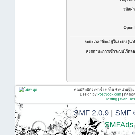
รหัสผ่
OpenI
ระยะเวลาที่จะอยู่ในระบบ (นาท
คงสถานะการเข้าระบบไว้ตลอ
คุณมีสิทธิที่จะทำซ้ำ แก้ไข จำหน่ายจ่าย
Design by
PostNook.com
| ติดต่
Hosting | Web Host
SMF 2.0.9
|
SMF 
SMFAds
X