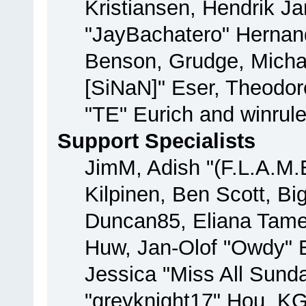
Kristiansen, Hendrik J
"JayBachatero" Hernan
Benson, Grudge, Michae
[SiNaN]" Eser, Theodore
"TE" Eurich and winrul
Support Specialists
JimM, Adish "(F.L.A.M.E
Kilpinen, Ben Scott, B
Duncan85, Eliana Tamer
Huw, Jan-Olof "Owdy" E
Jessica "Miss All Sun
"greyknight17" Hou, KGII