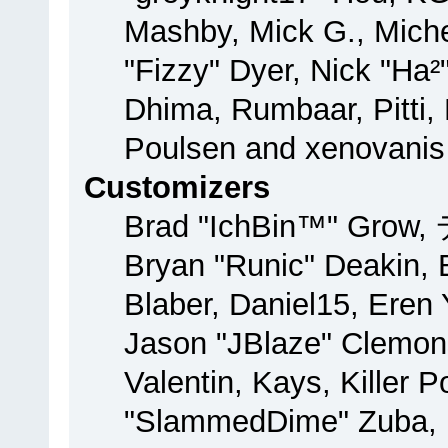
Mashby, Mick G., Michel
"Fizzy" Dyer, Nick "Ha²
Dhima, Rumbaar, Pitti
Poulsen and xenovanis
Customizers
Brad "IchBin™" Grow,
Bryan "Runic" Deakin, 
Blaber, Daniel15, Eren
Jason "JBlaze" Clemon
Valentin, Kays, Killer 
"SlammedDime" Zuba, 