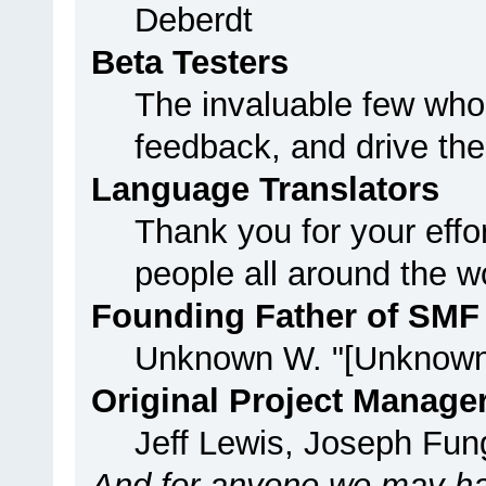
Deberdt
Beta Testers
The invaluable few who 
feedback, and drive the
Language Translators
Thank you for your effo
people all around the w
Founding Father of SMF
Unknown W. "[Unknown
Original Project Manage
Jeff Lewis, Joseph Fu
And for anyone we may ha