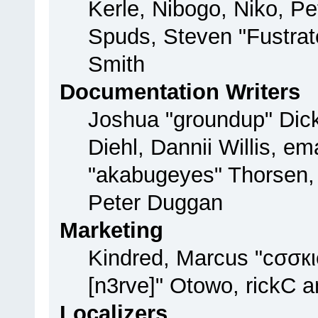
Kerle, Nibogo, Niko, Pe
Spuds, Steven "Fustrat
Smith
Documentation Writers
Joshua "groundup" Dick
Diehl, Dannii Willis, 
"akabugeyes" Thorsen, 
Peter Duggan
Marketing
Kindred, Marcus "cσσкι
[n3rve]" Otowo, rickC 
Localizers