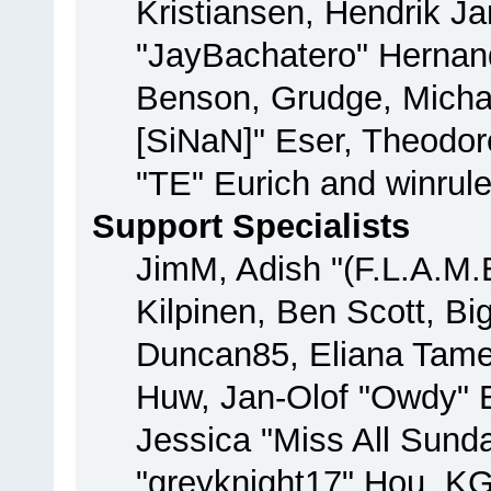
Kristiansen, Hendrik J
"JayBachatero" Hernan
Benson, Grudge, Michae
[SiNaN]" Eser, Theodore
"TE" Eurich and winrul
Support Specialists
JimM, Adish "(F.L.A.M.E
Kilpinen, Ben Scott, B
Duncan85, Eliana Tamer
Huw, Jan-Olof "Owdy" E
Jessica "Miss All Sun
"greyknight17" Hou, KGII