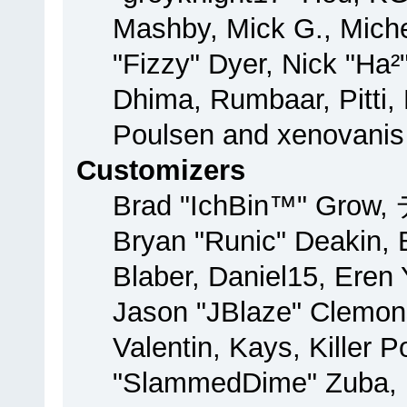
Mashby, Mick G., Michel
"Fizzy" Dyer, Nick "Ha²
Dhima, Rumbaar, Pitti
Poulsen and xenovanis
Customizers
Brad "IchBin™" Grow,
Bryan "Runic" Deakin, 
Blaber, Daniel15, Eren
Jason "JBlaze" Clemon
Valentin, Kays, Killer 
"SlammedDime" Zuba, 