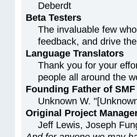
Deberdt
Beta Testers
The invaluable few who 
feedback, and drive the
Language Translators
Thank you for your effo
people all around the w
Founding Father of SMF
Unknown W. "[Unknown
Original Project Manage
Jeff Lewis, Joseph Fu
And for anyone we may ha