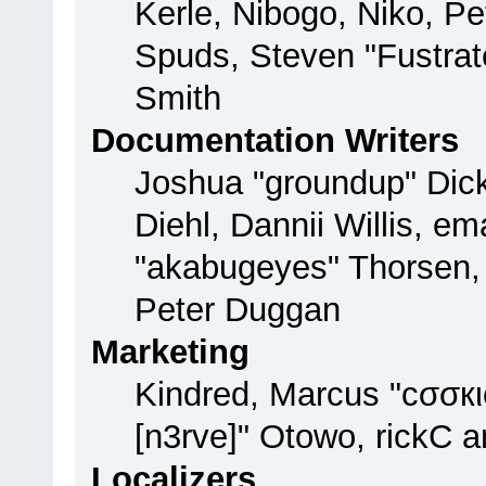
Kerle, Nibogo, Niko, Pe
Spuds, Steven "Fustrat
Smith
Documentation Writers
Joshua "groundup" Dick
Diehl, Dannii Willis, 
"akabugeyes" Thorsen, 
Peter Duggan
Marketing
Kindred, Marcus "cσσкι
[n3rve]" Otowo, rickC 
Localizers