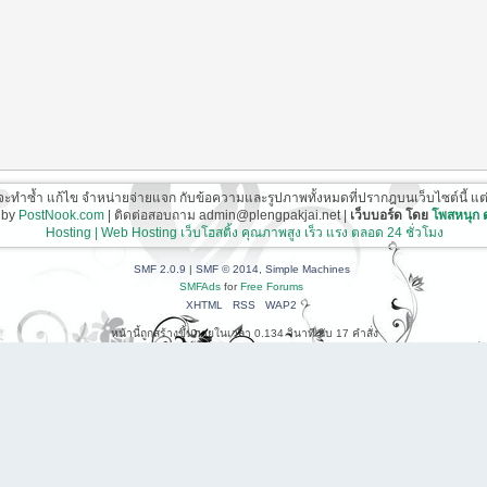
ี่จะทำซ้ำ แก้ไข จำหน่ายจ่ายแจก กับข้อความและรูปภาพทั้งหมดที่ปรากฎบนเว็บไซต์นี้ แต่ต้อ
 by
PostNook.com
| ติดต่อสอบถาม admin@plengpakjai.net |
เว็บบอร์ด โดย
โพสหนุก
Hosting | Web Hosting เว็บโฮสติ้ง คุณภาพสูง เร็ว แรง ตลอด 24 ชั่วโมง
SMF 2.0.9
|
SMF © 2014
,
Simple Machines
SMFAds
for
Free Forums
XHTML
RSS
WAP2
หน้านี้ถูกสร้างขึ้นภายในเวลา 0.134 วินาที กับ 17 คำสั่ง