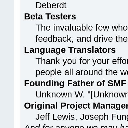
Deberdt
Beta Testers
The invaluable few who 
feedback, and drive the
Language Translators
Thank you for your effo
people all around the w
Founding Father of SMF
Unknown W. "[Unknown
Original Project Manage
Jeff Lewis, Joseph Fu
And for anyone we may ha