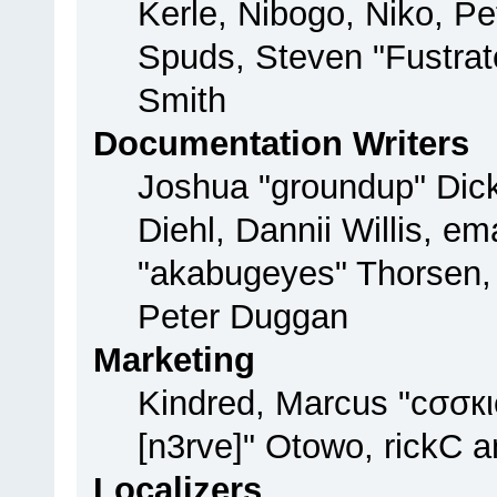
Kerle, Nibogo, Niko, Pe
Spuds, Steven "Fustrat
Smith
Documentation Writers
Joshua "groundup" Dick
Diehl, Dannii Willis, 
"akabugeyes" Thorsen, 
Peter Duggan
Marketing
Kindred, Marcus "cσσкι
[n3rve]" Otowo, rickC 
Localizers