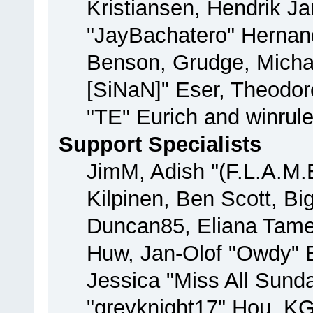
Kristiansen, Hendrik J
"JayBachatero" Hernan
Benson, Grudge, Michae
[SiNaN]" Eser, Theodore
"TE" Eurich and winrul
Support Specialists
JimM, Adish "(F.L.A.M.E
Kilpinen, Ben Scott, B
Duncan85, Eliana Tamer
Huw, Jan-Olof "Owdy" E
Jessica "Miss All Sun
"greyknight17" Hou, KGII