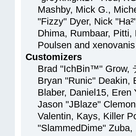
Mashby, Mick G., Michel
"Fizzy" Dyer, Nick "Ha²
Dhima, Rumbaar, Pitti
Poulsen and xenovanis
Customizers
Brad "IchBin™" Grow,
Bryan "Runic" Deakin, 
Blaber, Daniel15, Eren
Jason "JBlaze" Clemon
Valentin, Kays, Killer 
"SlammedDime" Zuba, 