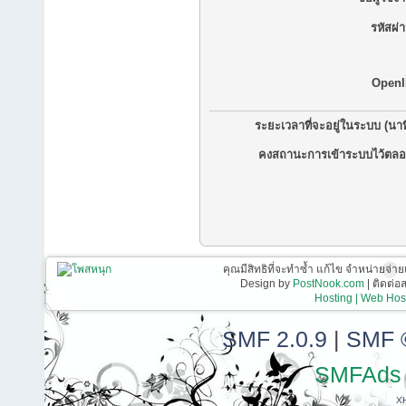
รหัสผ่
OpenI
ระยะเวลาที่จะอยู่ในระบบ (นาท
คงสถานะการเข้าระบบไว้ตลอ
คุณมีสิทธิที่จะทำซ้ำ แก้ไข จำหน่ายจ่าย
Design by
PostNook.com
| ติดต่
Hosting | Web Host
SMF 2.0.9
|
SMF 
SMFAds
X