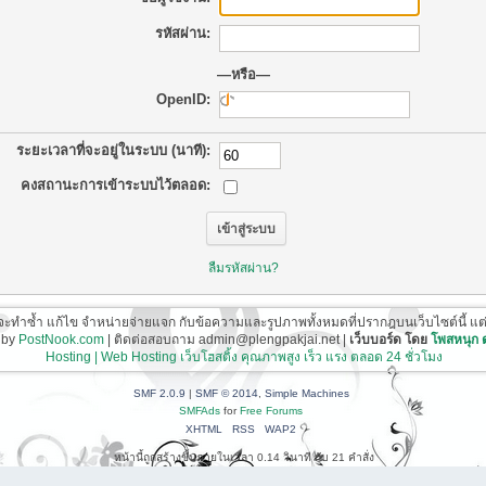
รหัสผ่าน:
—หรือ—
OpenID:
ระยะเวลาที่จะอยู่ในระบบ (นาที):
คงสถานะการเข้าระบบไว้ตลอด:
ลืมรหัสผ่าน?
ี่จะทำซ้ำ แก้ไข จำหน่ายจ่ายแจก กับข้อความและรูปภาพทั้งหมดที่ปรากฎบนเว็บไซต์นี้ แต่ต้อ
 by
PostNook.com
| ติดต่อสอบถาม admin@plengpakjai.net |
เว็บบอร์ด โดย
โพสหนุก
Hosting | Web Hosting เว็บโฮสติ้ง คุณภาพสูง เร็ว แรง ตลอด 24 ชั่วโมง
SMF 2.0.9
|
SMF © 2014
,
Simple Machines
SMFAds
for
Free Forums
XHTML
RSS
WAP2
หน้านี้ถูกสร้างขึ้นภายในเวลา 0.14 วินาที กับ 21 คำสั่ง