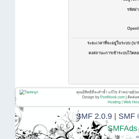
รหัสผ่
OpenI
ระยะเวลาที่จะอยู่ในระบบ (นาท
คงสถานะการเข้าระบบไว้ตลอ
คุณมีสิทธิที่จะทำซ้ำ แก้ไข จำหน่ายจ่าย
Design by
PostNook.com
| ติดต่
Hosting | Web Host
SMF 2.0.9
|
SMF 
SMFAds
X