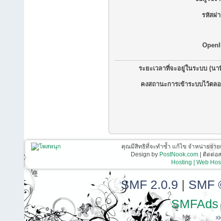
รหัสผ่
OpenI
ระยะเวลาที่จะอยู่ในระบบ (นาท
คงสถานะการเข้าระบบไว้ตลอ
คุณมีสิทธิที่จะทำซ้ำ แก้ไข จำหน่ายจ่าย
Design by
PostNook.com
| ติดต่
Hosting | Web Host
SMF 2.0.9
|
SMF 
SMFAds
X