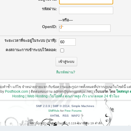
รหัสผ่าน:
—หรือ—
OpenID:
ระยะเวลาที่จะอยู่ในระบบ (นาที):
คงสถานะการเข้าระบบไว้ตลอด:
ลืมรหัสผ่าน?
ี่จะทำซ้ำ แก้ไข จำหน่ายจ่ายแจก กับข้อความและรูปภาพทั้งหมดที่ปรากฎบนเว็บไซต์นี้ แต่ต้อ
 by
PostNook.com
| ติดต่อสอบถาม admin@plengpakjai.net |
เว็บบอร์ด โดย
โพสหนุก
Hosting | Web Hosting เว็บโฮสติ้ง คุณภาพสูง เร็ว แรง ตลอด 24 ชั่วโมง
SMF 2.0.9
|
SMF © 2014
,
Simple Machines
SMFAds
for
Free Forums
XHTML
RSS
WAP2
หน้านี้ถูกสร้างขึ้นภายในเวลา 0.119 วินาที กับ 19 คำสั่ง