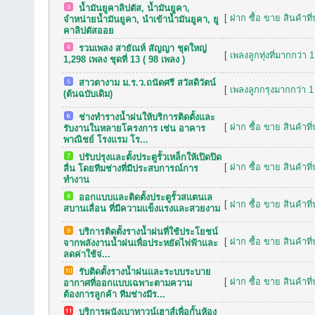
น้ำมันยูคาลิปตัส, น้ำมันยูคา,
[
ฝาก ซื้อ ขาย สินค้าที
จำหน่ายน้ำมันยูคา, นำเข้าน้ำมันยูคา, ยู
คาลิปตัสออย
รวมเพลง สายัณห์ สัญญา ชุดใหญ่
[
เพลงลูกทุ่งที่มากกว่า 
1,298 เพลง ชุดที่ 13 ( 98 เพลง )
สาวตางาม ม.ร.ว.ถนัดศรี สวัสดิวัตน์
[
เพลงลูกกรุงมากกว่า 1
(ต้นฉบับเดิม)
ช่างทำรางน้ำฝนให้บริการติดตั้งและ
[
ฝาก ซื้อ ขาย สินค้าที
รับงานในหลายโครงการ เช่น อาคาร
พาณิชย์ โรงแรม โร...
ปรับปรุงและตั้งประตูรั้วเหล็กให้เปิดปิด
[
ฝาก ซื้อ ขาย สินค้าที
ลื่น โดยทีมช่างที่มีประสบการณ์การ
ทำงาน
ออกแบบและติดตั้งประตูรั้วสแตนเล
[
ฝาก ซื้อ ขาย สินค้าที
สบานเลื่อน ที่มีความแข็งแรงและสวยงาม
บริการติดตั้งรางน้ำฝนที่ใช้ประโยชน์
[
ฝาก ซื้อ ขาย สินค้าที
จากพลังงานน้ำฝนเพื่อประหยัดไฟฟ้าและ
ลดค่าใช้จ่...
รับติดตั้งรางน้ำฝนและระบบระบาย
[
ฝาก ซื้อ ขาย สินค้าที
อากาศที่ออกแบบเฉพาะตามความ
ต้องการลูกค้า ทีมช่างมีร...
บริการผนังเบาทาวน์เฮาส์เพื่อกั้นห้อง