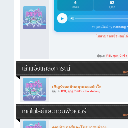
ผู้ดูแล:
PSI
,
ภูฤดู ปักซัว
เล่าแจ้งแถลงการณ์
เชิญร่วมสนับสนุนเพลงพักใจ
ผู้ดูแล:
PSI
,
ภูฤดู ปักซัว
,
chin khalang
เทคโนโลยีและคอมพิวเตอร์
คอมพิวเตอร์และโปรแกรมต่างๆ