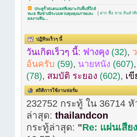
ประตูรั้วสแตนเลสที่เหมาะกับพื้นที่ใกล้
[
ฝาก ซื้อ ขาย สินค้าที
ทะเล ทีมช่างมีระบบควบคุมคุณภาพและ
ผลงานที่น...
ปฏิทินเร็วๆ นี้
วันเกิดเร็วๆ นี้:
ฟางคุง
(32)
,
ว
อ้นครับ
(59)
,
นายหนัง
(607)
(78)
,
สมบัติ ระยอง
(602)
,
เข
สถิติการใช้งานฟอรั่ม
232752 กระทู้ ใน 36714 ห
ล่าสุด:
thailandcon
กระทู้ล่าสุด:
"
Re: แผ่นเสียง