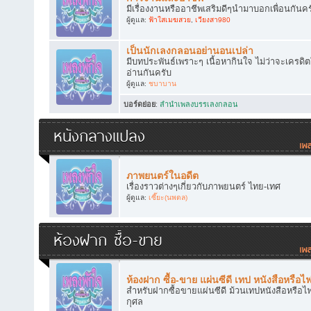
มีเรื่องงานหรืออาชีพเสริมดีๆนำมาบอกเพื่อนกันคร
ผู้ดูแล:
ฟ้าใสเมฆสวย
,
เวียงสา980
เป็นนักเลงกลอนอย่านอนเปล่า
มีบทประพันธ์เพราะๆ เนื้อหากินใจ ไม่ว่าจะเครดิ
อ่านกันครับ
ผู้ดูแล:
ชบาบาน
บอร์ดย่อย
:
ลำนำเพลงบรรเลงกลอน
หนังกลางแปลง
ภาพยนตร์ในอดีต
เรื่องราวต่างๆเกี่ยวกับภาพยนตร์ ไทย-เทศ
ผู้ดูแล:
เซี๊ยะ(นพดล)
ห้องฝาก ซื้อ-ขาย
ห้องฝาก ซื้อ-ขาย แผ่นซีดี เทป หนังสือหรือไ
สำหรับฝากซื้อขายแผ่นซีดี ม้วนเทปหนังสือหรือไฟ
กุศล