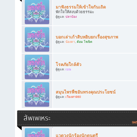
มาฟังธรรมให้เข้าใจกันเถิด
พักใจให้สงบด้วยธรรมะ
ผู้ดูแล:
ปลาป๋อง
บอกเล่าเก้าสิบหยิบยกเรื่องสุขภาพ
ผู้ดูแล:
น้องดา
,
ต้อม โฆษิต
โรคภัยใกล้ตัว
ผู้ดูแล:
เบน
สมุนไพรพืชอันทรงคุณประโยชน์
ผู้ดูแล:
เวียงสา980
สัพเพเหระ
แวดวงนักร้องนักดนตรี