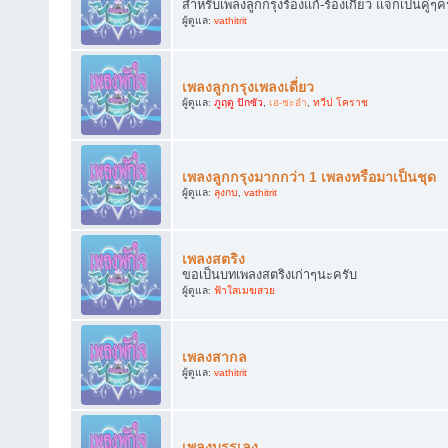
สำหรับเพลงลูกกรุงร้องแก้-ร้องเกี้ยว แจกเป็นคู่ๆค
ผู้ดูแล:
vathitrit
เพลงลูกกรุงเพลงเดี่ยว
ผู้ดูแล:
ภูฤดู ปักซัว
,
เอ-ชะอำ
,
ทวีป โคราช
เพลงลูกกรุงมากกว่า 1 เพลงหรือมาเป็นชุด
ผู้ดูแล:
ลุงกบ
,
vathitrit
เพลงสตริง
ขอเป็นบทเพลงสตริงเก่าๆนะครับ
ผู้ดูแล:
ฟ้าใสเมฆสวย
เพลงสากล
ผู้ดูแล:
vathitrit
เพลงบรรเลง