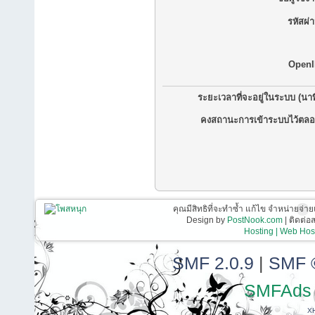
รหัสผ่
OpenI
ระยะเวลาที่จะอยู่ในระบบ (นาท
คงสถานะการเข้าระบบไว้ตลอ
คุณมีสิทธิที่จะทำซ้ำ แก้ไข จำหน่ายจ่าย
Design by
PostNook.com
| ติดต่
Hosting | Web Host
SMF 2.0.9
|
SMF 
SMFAds
X