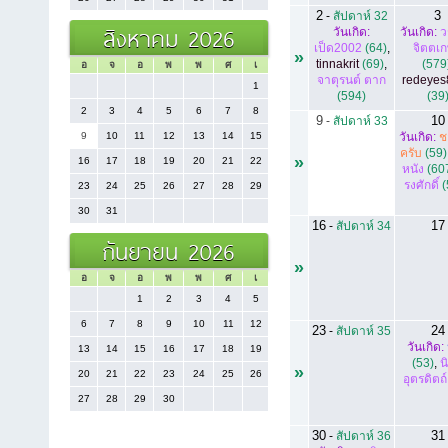
2
3
-
สัปดาห์ 32
สิงหาคม 2026
วันเกิด:
วันเกิด:
ว
เป็ด2002
(64)
,
จิตตเ
»
tinnakrit
(69)
,
(579
อ
จ
อ
พ
พ
ศ
เ
จาตุรนต์ ตาก
redeyes
1
(594)
(39
2
3
4
5
6
7
8
9
10
-
สัปดาห์ 33
9
10
11
12
13
14
15
วันเกิด:
ช
ครับ
(59)
»
16
17
18
19
20
21
22
หนัง
(60
รงศักดิ์
(
23
24
25
26
27
28
29
30
31
16
17
-
สัปดาห์ 34
กันยายน 2026
»
อ
จ
อ
พ
พ
ศ
เ
1
2
3
4
5
6
7
8
9
10
11
12
23
24
-
สัปดาห์ 35
วันเกิด:
13
14
15
16
17
18
19
(53)
,
น
»
20
21
22
23
24
25
26
อุตรดิตถ์
27
28
29
30
30
31
-
สัปดาห์ 36