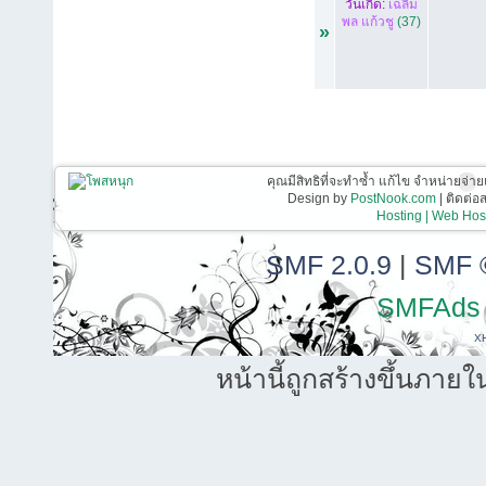
วันเกิด:
เฉลิม
พล แก้วชู
(37)
»
คุณมีสิทธิที่จะทำซ้ำ แก้ไข จำหน่ายจ่าย
Design by
PostNook.com
| ติดต่
Hosting | Web Host
SMF 2.0.9
|
SMF 
SMFAds
X
หน้านี้ถูกสร้างขึ้นภายใ