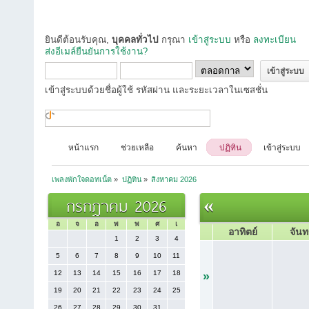
ยินดีต้อนรับคุณ,
บุคคลทั่วไป
กรุณา
เข้าสู่ระบบ
หรือ
ลงทะเบียน
ส่งอีเมล์ยืนยันการใช้งาน?
เข้าสู่ระบบด้วยชื่อผู้ใช้ รหัสผ่าน และระยะเวลาในเซสชั่น
หน้าแรก
ช่วยเหลือ
ค้นหา
ปฏิทิน
เข้าสู่ระบบ
เพลงพักใจดอทเน็ต
»
ปฏิทิน
»
สิงหาคม 2026
กรกฎาคม 2026
«
อ
จ
อ
พ
พ
ศ
เ
อาทิตย์
จันท
1
2
3
4
5
6
7
8
9
10
11
12
13
14
15
16
17
18
»
19
20
21
22
23
24
25
26
27
28
29
30
31