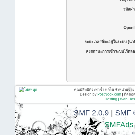
รหัสผ่
OpenI
ระยะเวลาที่จะอยู่ในระบบ (นาท
คงสถานะการเข้าระบบไว้ตลอ
คุณมีสิทธิที่จะทำซ้ำ แก้ไข จำหน่ายจ่าย
Design by
PostNook.com
| ติดต่
Hosting | Web Host
SMF 2.0.9
|
SMF 
SMFAds
X