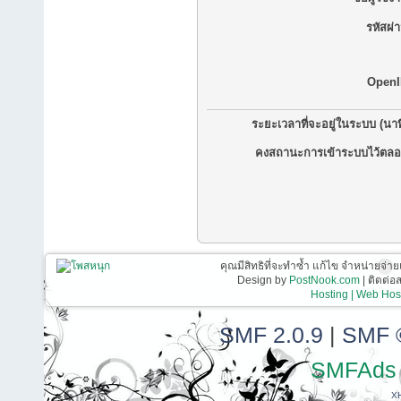
รหัสผ่
OpenI
ระยะเวลาที่จะอยู่ในระบบ (นาท
คงสถานะการเข้าระบบไว้ตลอ
คุณมีสิทธิที่จะทำซ้ำ แก้ไข จำหน่ายจ่าย
Design by
PostNook.com
| ติดต่
Hosting | Web Host
SMF 2.0.9
|
SMF 
SMFAds
X