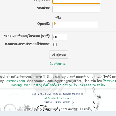
รหัสผ่าน:
—หรือ—
OpenID:
ระยะเวลาที่จะอยู่ในระบบ (นาที):
คงสถานะการเข้าระบบไว้ตลอด:
ลืมรหัสผ่าน?
ี่จะทำซ้ำ แก้ไข จำหน่ายจ่ายแจก กับข้อความและรูปภาพทั้งหมดที่ปรากฎบนเว็บไซต์นี้ แต่ต้อ
 by
PostNook.com
| ติดต่อสอบถาม admin@plengpakjai.net |
เว็บบอร์ด โดย
โพสหนุก
Hosting | Web Hosting เว็บโฮสติ้ง คุณภาพสูง เร็ว แรง ตลอด 24 ชั่วโมง
SMF 2.0.9
|
SMF © 2014
,
Simple Machines
SMFAds
for
Free Forums
XHTML
RSS
WAP2
หน้านี้ถูกสร้างขึ้นภายในเวลา 0.076 วินาที กับ 21 คำสั่ง