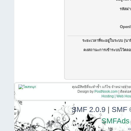
รหัสผ่
OpenI
ระยะเวลาที่จะอยู่ในระบบ (นาท
คงสถานะการเข้าระบบไว้ตลอ
คุณมีสิทธิที่จะทำซ้ำ แก้ไข จำหน่ายจ่าย
Design by
PostNook.com
| ติดต่
Hosting | Web Host
SMF 2.0.9
|
SMF 
SMFAds
X