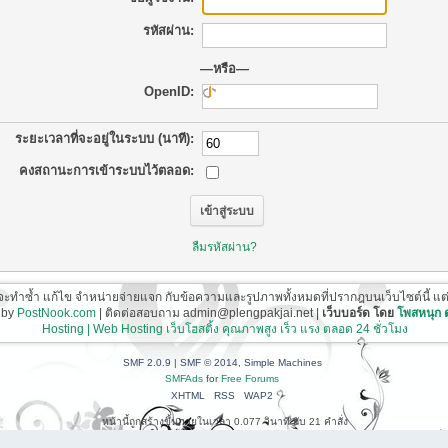
รหัสผ่าน:
—หรือ—
OpenID:
ระยะเวลาที่จะอยู่ในระบบ (นาที):
คงสถานะการเข้าระบบไว้ตลอด:
ลืมรหัสผ่าน?
ี่จะทำซ้ำ แก้ไข จำหน่ายจ่ายแจก กับข้อความและรูปภาพทั้งหมดที่ปรากฎบนเว็บไซต์นี้ แต่ต้อ
 by
PostNook.com
| ติดต่อสอบถาม admin@plengpakjai.net |
เว็บบอร์ด โดย
โพสหนุก
Hosting | Web Hosting เว็บโฮสติ้ง คุณภาพสูง เร็ว แรง ตลอด 24 ชั่วโมง
SMF 2.0.9
|
SMF © 2014
,
Simple Machines
SMFAds
for
Free Forums
XHTML
RSS
WAP2
หน้านี้ถูกสร้างขึ้นภายในเวลา 0.077 วินาที กับ 21 คำสั่ง