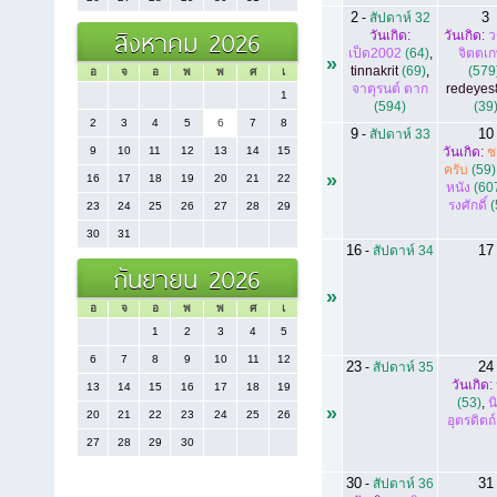
2
3
-
สัปดาห์ 32
สิงหาคม 2026
วันเกิด:
วันเกิด:
ว
เป็ด2002
(64)
,
จิตตเ
»
tinnakrit
(69)
,
(579
อ
จ
อ
พ
พ
ศ
เ
จาตุรนต์ ตาก
redeyes
1
(594)
(39
2
3
4
5
6
7
8
9
10
-
สัปดาห์ 33
9
10
11
12
13
14
15
วันเกิด:
ช
ครับ
(59)
»
16
17
18
19
20
21
22
หนัง
(60
รงศักดิ์
(
23
24
25
26
27
28
29
30
31
16
17
-
สัปดาห์ 34
กันยายน 2026
»
อ
จ
อ
พ
พ
ศ
เ
1
2
3
4
5
6
7
8
9
10
11
12
23
24
-
สัปดาห์ 35
วันเกิด:
13
14
15
16
17
18
19
(53)
,
น
»
20
21
22
23
24
25
26
อุตรดิตถ์
27
28
29
30
30
31
-
สัปดาห์ 36