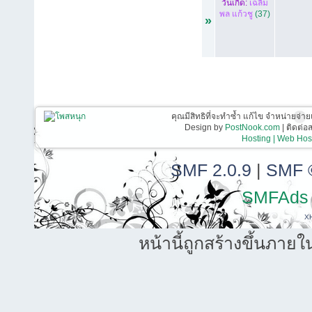
วันเกิด:
เฉลิม
พล แก้วชู
(37)
»
คุณมีสิทธิที่จะทำซ้ำ แก้ไข จำหน่ายจ่าย
Design by
PostNook.com
| ติดต่
Hosting | Web Host
SMF 2.0.9
|
SMF 
SMFAds
X
หน้านี้ถูกสร้างขึ้นภายใ