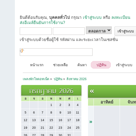
ยินดีต้อนรับคุณ,
บุคคลทั่วไป
กรุณา
เข้าสู่ระบบ
หรือ
ลงทะเบียน
ส่งอีเมล์ยืนยันการใช้งาน?
เข้าสู่ระบบด้วยชื่อผู้ใช้ รหัสผ่าน และระยะเวลาในเซสชั่น
หน้าแรก
ช่วยเหลือ
ค้นหา
ปฏิทิน
เข้าสู่ระบบ
เพลงพักใจดอทเน็ต
»
ปฏิทิน
»
สิงหาคม 2026
กรกฎาคม 2026
«
อ
จ
อ
พ
พ
ศ
เ
อาทิตย์
จันท
1
2
3
4
5
6
7
8
9
10
11
12
13
14
15
16
17
18
»
19
20
21
22
23
24
25
26
27
28
29
30
31