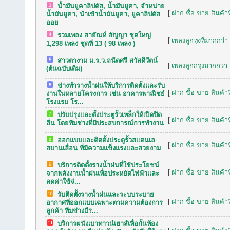
น้ำมันยูคาลิปตัส, น้ำมันยูคา, จำหน่าย
[
ฝาก ซื้อ ขาย สินค้าท
น้ำมันยูคา, นำเข้าน้ำมันยูคา, ยูคาลิปตัส
ออย
รวมเพลง สายัณห์ สัญญา ชุดใหญ่
[
เพลงลูกทุ่งที่มากกว่า
1,298 เพลง ชุดที่ 13 ( 98 เพลง )
สาวตางาม ม.ร.ว.ถนัดศรี สวัสดิวัตน์
[
เพลงลูกกรุงมากกว่า 
(ต้นฉบับเดิม)
ช่างทำรางน้ำฝนให้บริการติดตั้งและรับ
[
ฝาก ซื้อ ขาย สินค้าท
งานในหลายโครงการ เช่น อาคารพาณิชย์
โรงแรม โร...
ปรับปรุงและตั้งประตูรั้วเหล็กให้เปิดปิด
[
ฝาก ซื้อ ขาย สินค้าท
ลื่น โดยทีมช่างที่มีประสบการณ์การทำงาน
ออกแบบและติดตั้งประตูรั้วสแตนเล
[
ฝาก ซื้อ ขาย สินค้าท
สบานเลื่อน ที่มีความแข็งแรงและสวยงาม
บริการติดตั้งรางน้ำฝนที่ใช้ประโยชน์
[
ฝาก ซื้อ ขาย สินค้าท
จากพลังงานน้ำฝนเพื่อประหยัดไฟฟ้าและ
ลดค่าใช้จ่...
รับติดตั้งรางน้ำฝนและระบบระบาย
[
ฝาก ซื้อ ขาย สินค้าท
อากาศที่ออกแบบเฉพาะตามความต้องการ
ลูกค้า ทีมช่างมีร...
บริการผนังเบาทาวน์เฮาส์เพื่อกั้นห้อง