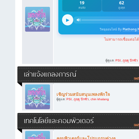
ผู้ดูแล:
PSI
,
ภูฤดู ปักซัว
เล่าแจ้งแถลงการณ์
เชิญร่วมสนับสนุนเพลงพักใจ
ผู้ดูแล:
PSI
,
ภูฤดู ปักซัว
,
chin khalang
เทคโนโลยีและคอมพิวเตอร์
คอมพิวเตอร์และโปรแกรมต่างๆ