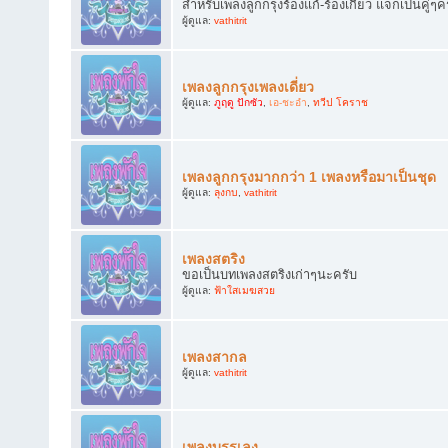
สำหรับเพลงลูกกรุงร้องแก้-ร้องเกี้ยว แจกเป็นคู่ๆค
ผู้ดูแล:
vathitrit
เพลงลูกกรุงเพลงเดี่ยว
ผู้ดูแล:
ภูฤดู ปักซัว
,
เอ-ชะอำ
,
ทวีป โคราช
เพลงลูกกรุงมากกว่า 1 เพลงหรือมาเป็นชุด
ผู้ดูแล:
ลุงกบ
,
vathitrit
เพลงสตริง
ขอเป็นบทเพลงสตริงเก่าๆนะครับ
ผู้ดูแล:
ฟ้าใสเมฆสวย
เพลงสากล
ผู้ดูแล:
vathitrit
เพลงบรรเลง