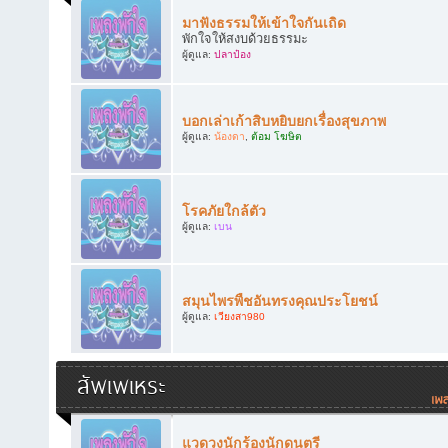
มาฟังธรรมให้เข้าใจกันเถิด
พักใจให้สงบด้วยธรรมะ
ผู้ดูแล:
ปลาป๋อง
บอกเล่าเก้าสิบหยิบยกเรื่องสุขภาพ
ผู้ดูแล:
น้องดา
,
ต้อม โฆษิต
โรคภัยใกล้ตัว
ผู้ดูแล:
เบน
สมุนไพรพืชอันทรงคุณประโยชน์
ผู้ดูแล:
เวียงสา980
สัพเพเหระ
แวดวงนักร้องนักดนตรี