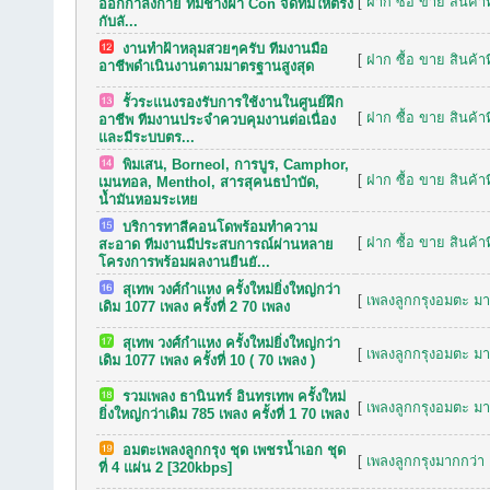
[
ฝาก ซื้อ ขาย สินค้าท
ออกกำลังกาย ทีมช่างฝ้า Con จัดทีมให้ตรง
กับลั...
งานทำฝ้าหลุมสวยๆครับ ทีมงานมือ
[
ฝาก ซื้อ ขาย สินค้าท
อาชีพดำเนินงานตามมาตรฐานสูงสุด
รั้วระแนงรองรับการใช้งานในศูนย์ฝึก
[
ฝาก ซื้อ ขาย สินค้าท
อาชีพ ทีมงานประจำควบคุมงานต่อเนื่อง
และมีระบบตร...
พิมเสน, Borneol, การบูร, Camphor,
[
ฝาก ซื้อ ขาย สินค้าท
เมนทอล, Menthol, สารสุคนธบำบัด,
น้ำมันหอมระเหย
บริการทาสีคอนโดพร้อมทำความ
[
ฝาก ซื้อ ขาย สินค้าท
สะอาด ทีมงานมีประสบการณ์ผ่านหลาย
โครงการพร้อมผลงานยืนยั...
สุเทพ วงศ์กำแหง ครั้งใหม่ยิ่งใหญ่กว่า
[
เพลงลูกกรุงอมตะ มาก
เดิม 1077 เพลง ครั้งที่ 2 70 เพลง
สุเทพ วงศ์กำแหง ครั้งใหม่ยิ่งใหญ่กว่า
[
เพลงลูกกรุงอมตะ มาก
เดิม 1077 เพลง ครั้งที่ 10 ( 70 เพลง )
รวมเพลง ธานินทร์ อินทรเทพ ครั้งใหม่
[
เพลงลูกกรุงอมตะ มาก
ยิ่งใหญ่กว่าเดิม 785 เพลง ครั้งที่ 1 70 เพลง
อมตะเพลงลูกกรุง ชุด เพชรน้ำเอก ชุด
[
เพลงลูกกรุงมากกว่า 
ที่ 4 แผ่น 2 [320kbps]