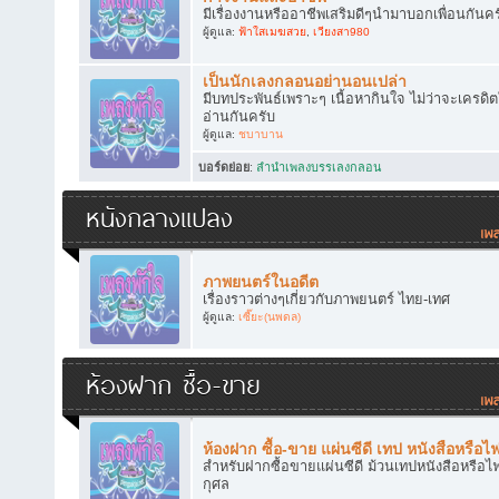
มีเรื่องงานหรืออาชีพเสริมดีๆนำมาบอกเพื่อนกันคร
ผู้ดูแล:
ฟ้าใสเมฆสวย
,
เวียงสา980
เป็นนักเลงกลอนอย่านอนเปล่า
มีบทประพันธ์เพราะๆ เนื้อหากินใจ ไม่ว่าจะเครดิ
อ่านกันครับ
ผู้ดูแล:
ชบาบาน
บอร์ดย่อย
:
ลำนำเพลงบรรเลงกลอน
หนังกลางแปลง
ภาพยนตร์ในอดีต
เรื่องราวต่างๆเกี่ยวกับภาพยนตร์ ไทย-เทศ
ผู้ดูแล:
เซี๊ยะ(นพดล)
ห้องฝาก ซื้อ-ขาย
ห้องฝาก ซื้อ-ขาย แผ่นซีดี เทป หนังสือหรือไ
สำหรับฝากซื้อขายแผ่นซีดี ม้วนเทปหนังสือหรือไฟ
กุศล