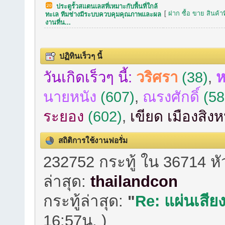
ประตูรั้วสแตนเลสที่เหมาะกับพื้นที่ใกล้
[
ฝาก ซื้อ ขาย สินค้าท
ทะเล ทีมช่างมีระบบควบคุมคุณภาพและผล
งานที่น...
ปฏิทินเร็วๆ นี้
วันเกิดเร็วๆ นี้:
วริศรา
(38)
,
ห
นายหนัง
(607)
,
ณรงศักดิ์
(58
ระยอง
(602)
,
เขียด เมืองสิง
สถิติการใช้งานฟอรั่ม
232752 กระทู้ ใน 36714 ห
ล่าสุด:
thailandcon
กระทู้ล่าสุด:
"
Re: แผ่นเสียง
16:57น. )