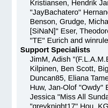
Kristiansen, Hendrik J
"JayBachatero" Hernan
Benson, Grudge, Michae
[SiNaN]" Eser, Theodore
"TE" Eurich and winrul
Support Specialists
JimM, Adish "(F.L.A.M.E
Kilpinen, Ben Scott, B
Duncan85, Eliana Tamer
Huw, Jan-Olof "Owdy" E
Jessica "Miss All Sun
"greyknight17" Hou, KGII