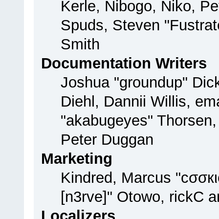
Kerle, Nibogo, Niko, Pe
Spuds, Steven "Fustrat
Smith
Documentation Writers
Joshua "groundup" Dick
Diehl, Dannii Willis, 
"akabugeyes" Thorsen, 
Peter Duggan
Marketing
Kindred, Marcus "cσσкι
[n3rve]" Otowo, rickC 
Localizers