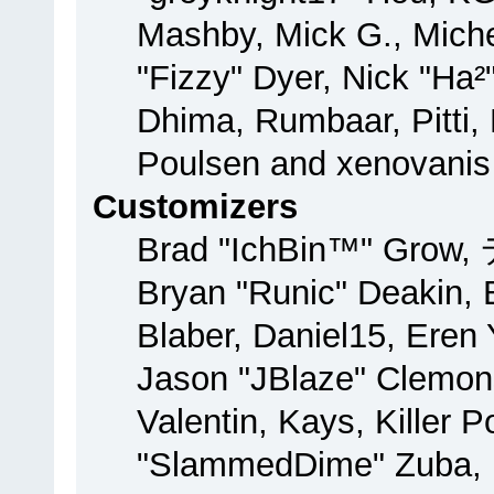
Mashby, Mick G., Michel
"Fizzy" Dyer, Nick "Ha²
Dhima, Rumbaar, Pitti
Poulsen and xenovanis
Customizers
Brad "IchBin™" Grow,
Bryan "Runic" Deakin, 
Blaber, Daniel15, Eren
Jason "JBlaze" Clemon
Valentin, Kays, Killer 
"SlammedDime" Zuba, 