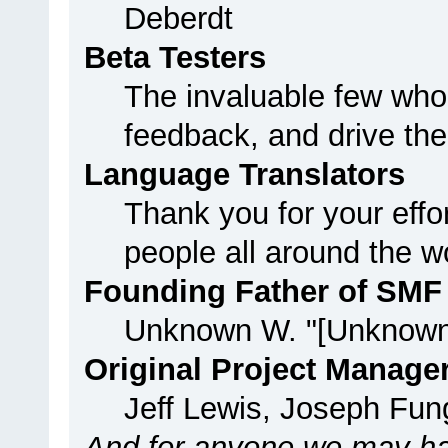
Deberdt
Beta Testers
The invaluable few who 
feedback, and drive the
Language Translators
Thank you for your effo
people all around the w
Founding Father of SMF
Unknown W. "[Unknown
Original Project Manage
Jeff Lewis, Joseph Fu
And for anyone we may ha