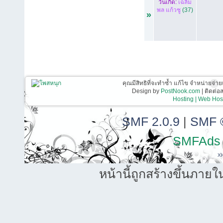
วันเกิด:
เฉลิม
พล แก้วชู
(37)
»
คุณมีสิทธิที่จะทำซ้ำ แก้ไข จำหน่ายจ่าย
Design by
PostNook.com
| ติดต่
Hosting | Web Host
SMF 2.0.9
|
SMF 
SMFAds
X
หน้านี้ถูกสร้างขึ้นภายใ