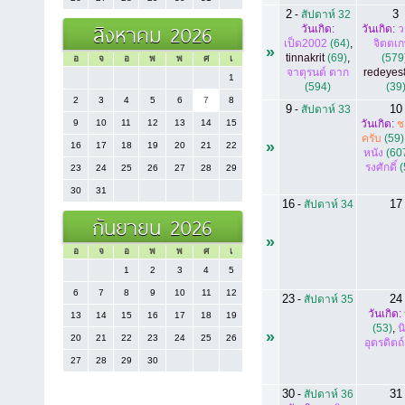
2
3
-
สัปดาห์ 32
สิงหาคม 2026
วันเกิด:
วันเกิด:
ว
เป็ด2002
(64)
,
จิตตเ
»
tinnakrit
(69)
,
(579
อ
จ
อ
พ
พ
ศ
เ
จาตุรนต์ ตาก
redeyes
1
(594)
(39
2
3
4
5
6
7
8
9
10
-
สัปดาห์ 33
9
10
11
12
13
14
15
วันเกิด:
ช
ครับ
(59)
»
16
17
18
19
20
21
22
หนัง
(60
รงศักดิ์
(
23
24
25
26
27
28
29
30
31
16
17
-
สัปดาห์ 34
กันยายน 2026
»
อ
จ
อ
พ
พ
ศ
เ
1
2
3
4
5
6
7
8
9
10
11
12
23
24
-
สัปดาห์ 35
วันเกิด:
13
14
15
16
17
18
19
(53)
,
น
»
20
21
22
23
24
25
26
อุตรดิตถ์
27
28
29
30
30
31
-
สัปดาห์ 36