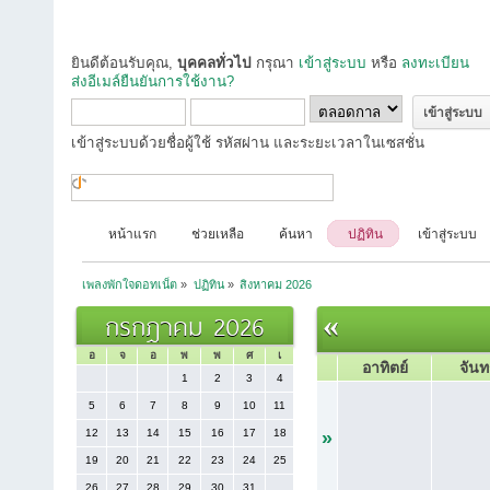
ยินดีต้อนรับคุณ,
บุคคลทั่วไป
กรุณา
เข้าสู่ระบบ
หรือ
ลงทะเบียน
ส่งอีเมล์ยืนยันการใช้งาน?
เข้าสู่ระบบด้วยชื่อผู้ใช้ รหัสผ่าน และระยะเวลาในเซสชั่น
หน้าแรก
ช่วยเหลือ
ค้นหา
ปฏิทิน
เข้าสู่ระบบ
เพลงพักใจดอทเน็ต
»
ปฏิทิน
»
สิงหาคม 2026
กรกฎาคม 2026
«
อ
จ
อ
พ
พ
ศ
เ
อาทิตย์
จันท
1
2
3
4
5
6
7
8
9
10
11
12
13
14
15
16
17
18
»
19
20
21
22
23
24
25
26
27
28
29
30
31