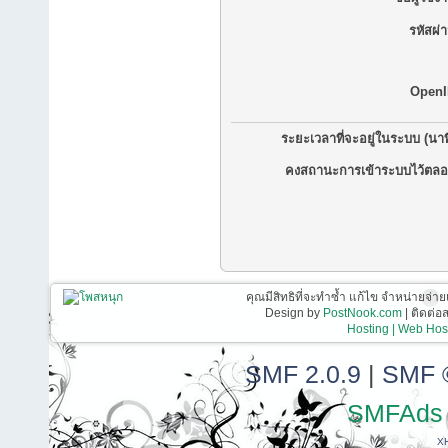
รหัสผ่
OpenI
ระยะเวลาที่จะอยู่ในระบบ (นาท
คงสถานะการเข้าระบบไว้ตลอ
คุณมีสิทธิที่จะทำซ้ำ แก้ไข จำหน่ายจ่าย
Design by
PostNook.com
| ติดต่
Hosting | Web Host
SMF 2.0.9
|
SMF 
SMFAds
X