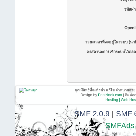
รหัสผ่
OpenI
ระยะเวลาที่จะอยู่ในระบบ (นาท
คงสถานะการเข้าระบบไว้ตลอ
คุณมีสิทธิที่จะทำซ้ำ แก้ไข จำหน่ายจ่าย
Design by
PostNook.com
| ติดต่
Hosting | Web Host
SMF 2.0.9
|
SMF 
SMFAds
X