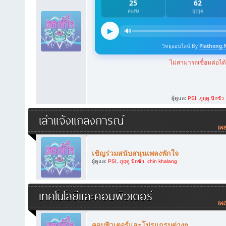
ผู้ดูแล:
PSI
,
ภูฤดู ปักซัว
เล่าแจ้งแถลงการณ์
เชิญร่วมสนับสนุนเพลงพักใจ
ผู้ดูแล:
PSI
,
ภูฤดู ปักซัว
,
chin khalang
เทคโนโลยีและคอมพิวเตอร์
คอมพิวเตอร์และโปรแกรมต่างๆ