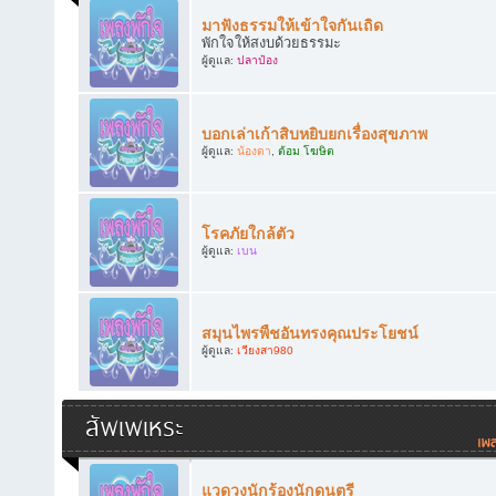
มาฟังธรรมให้เข้าใจกันเถิด
พักใจให้สงบด้วยธรรมะ
ผู้ดูแล:
ปลาป๋อง
บอกเล่าเก้าสิบหยิบยกเรื่องสุขภาพ
ผู้ดูแล:
น้องดา
,
ต้อม โฆษิต
โรคภัยใกล้ตัว
ผู้ดูแล:
เบน
สมุนไพรพืชอันทรงคุณประโยชน์
ผู้ดูแล:
เวียงสา980
สัพเพเหระ
แวดวงนักร้องนักดนตรี