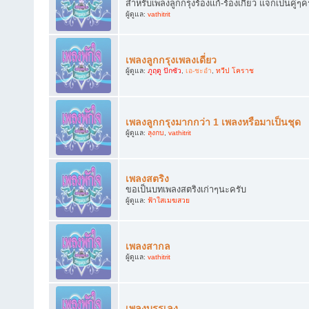
สำหรับเพลงลูกกรุงร้องแก้-ร้องเกี้ยว แจกเป็นคู่ๆค
ผู้ดูแล:
vathitrit
เพลงลูกกรุงเพลงเดี่ยว
ผู้ดูแล:
ภูฤดู ปักซัว
,
เอ-ชะอำ
,
ทวีป โคราช
เพลงลูกกรุงมากกว่า 1 เพลงหรือมาเป็นชุด
ผู้ดูแล:
ลุงกบ
,
vathitrit
เพลงสตริง
ขอเป็นบทเพลงสตริงเก่าๆนะครับ
ผู้ดูแล:
ฟ้าใสเมฆสวย
เพลงสากล
ผู้ดูแล:
vathitrit
เพลงบรรเลง