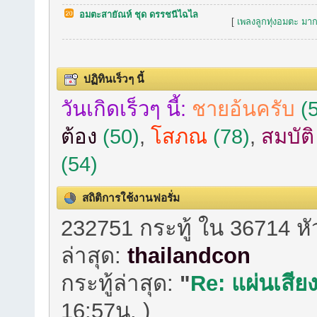
อมตะสายัณห์ ชุด ดรรชนีไฉไล
[
เพลงลูกทุ่งอมตะ มาก
ปฏิทินเร็วๆ นี้
วันเกิดเร็วๆ นี้:
ชายอ้นครับ
(5
ต้อง
(50)
,
โสภณ
(78)
,
สมบัต
(54)
สถิติการใช้งานฟอรั่ม
232751 กระทู้ ใน 36714 ห
ล่าสุด:
thailandcon
กระทู้ล่าสุด:
"
Re: แผ่นเสียง
16:57น. )