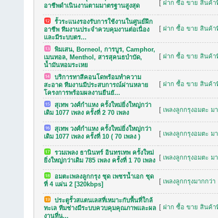
[
ฝาก ซื้อ ขาย สินค้าท
อาชีพดำเนินงานตามมาตรฐานสูงสุด
รั้วระแนงรองรับการใช้งานในศูนย์ฝึก
[
ฝาก ซื้อ ขาย สินค้าท
อาชีพ ทีมงานประจำควบคุมงานต่อเนื่อง
และมีระบบตร...
พิมเสน, Borneol, การบูร, Camphor,
[
ฝาก ซื้อ ขาย สินค้าท
เมนทอล, Menthol, สารสุคนธบำบัด,
น้ำมันหอมระเหย
บริการทาสีคอนโดพร้อมทำความ
[
ฝาก ซื้อ ขาย สินค้าท
สะอาด ทีมงานมีประสบการณ์ผ่านหลาย
โครงการพร้อมผลงานยืนยั...
สุเทพ วงศ์กำแหง ครั้งใหม่ยิ่งใหญ่กว่า
[
เพลงลูกกรุงอมตะ มาก
เดิม 1077 เพลง ครั้งที่ 2 70 เพลง
สุเทพ วงศ์กำแหง ครั้งใหม่ยิ่งใหญ่กว่า
[
เพลงลูกกรุงอมตะ มาก
เดิม 1077 เพลง ครั้งที่ 10 ( 70 เพลง )
รวมเพลง ธานินทร์ อินทรเทพ ครั้งใหม่
[
เพลงลูกกรุงอมตะ มาก
ยิ่งใหญ่กว่าเดิม 785 เพลง ครั้งที่ 1 70 เพลง
อมตะเพลงลูกกรุง ชุด เพชรน้ำเอก ชุด
[
เพลงลูกกรุงมากกว่า 
ที่ 4 แผ่น 2 [320kbps]
ประตูรั้วสแตนเลสที่เหมาะกับพื้นที่ใกล้
[
ฝาก ซื้อ ขาย สินค้าท
ทะเล ทีมช่างมีระบบควบคุมคุณภาพและผล
งานที่น...