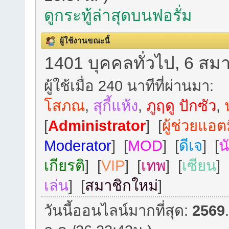
ดูกระทู้ล่าสุดบนฟอรั่ม
ผู้ใช้งานขณะนี้
1401 บุคคลทั่วไป, 6 สมา
ผู้ใช้เมื่อ 240 นาทีที่ผ่านมา:
โสภณ
,
สุกี้แห้ง
,
ภูฤดู ปักซัว
,
[
Administrator
] [
ผู้ช่วยแอต
Moderator
] [
MOD
] [
ดีเจ
] [
น
เกียรติ
] [
VIP
] [
เทพ
] [
เซียน
] 
เล่น
] [
สมาชิกใหม่
]
วันนี้ออนไลน์มากที่สุด:
2569