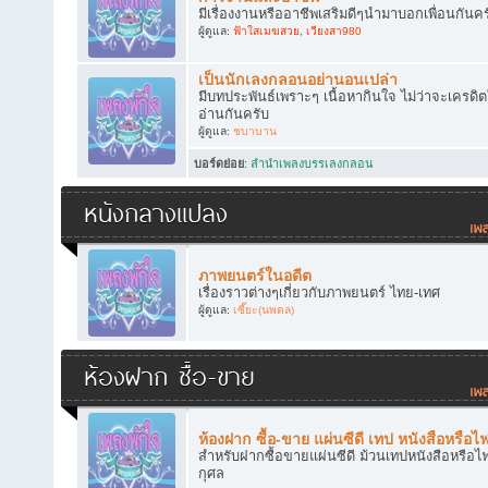
มีเรื่องงานหรืออาชีพเสริมดีๆนำมาบอกเพื่อนกันคร
ผู้ดูแล:
ฟ้าใสเมฆสวย
,
เวียงสา980
เป็นนักเลงกลอนอย่านอนเปล่า
มีบทประพันธ์เพราะๆ เนื้อหากินใจ ไม่ว่าจะเครดิ
อ่านกันครับ
ผู้ดูแล:
ชบาบาน
บอร์ดย่อย
:
ลำนำเพลงบรรเลงกลอน
หนังกลางแปลง
ภาพยนตร์ในอดีต
เรื่องราวต่างๆเกี่ยวกับภาพยนตร์ ไทย-เทศ
ผู้ดูแล:
เซี๊ยะ(นพดล)
ห้องฝาก ซื้อ-ขาย
ห้องฝาก ซื้อ-ขาย แผ่นซีดี เทป หนังสือหรือไ
สำหรับฝากซื้อขายแผ่นซีดี ม้วนเทปหนังสือหรือไฟ
กุศล