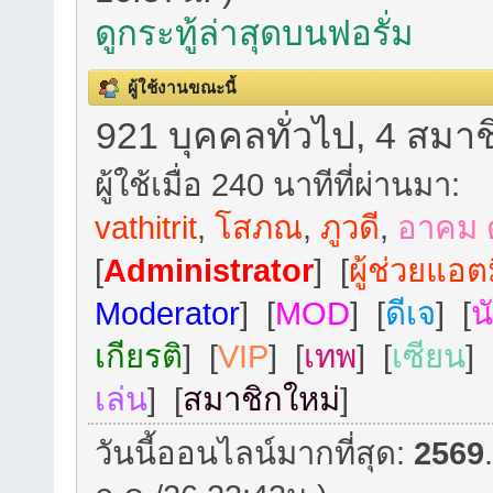
ดูกระทู้ล่าสุดบนฟอรั่ม
ผู้ใช้งานขณะนี้
921 บุคคลทั่วไป, 4 สมาช
ผู้ใช้เมื่อ 240 นาทีที่ผ่านมา:
vathitrit
,
โสภณ
,
ภูวดี
,
อาคม 
[
Administrator
] [
ผู้ช่วยแอต
Moderator
] [
MOD
] [
ดีเจ
] [
น
เกียรติ
] [
VIP
] [
เทพ
] [
เซียน
] 
เล่น
] [
สมาชิกใหม่
]
วันนี้ออนไลน์มากที่สุด:
2569