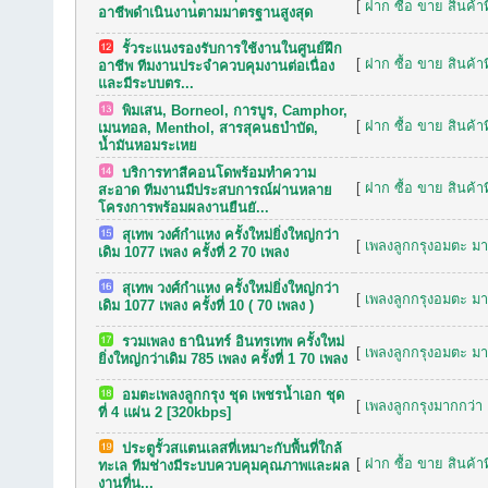
[
ฝาก ซื้อ ขาย สินค้าท
อาชีพดำเนินงานตามมาตรฐานสูงสุด
รั้วระแนงรองรับการใช้งานในศูนย์ฝึก
[
ฝาก ซื้อ ขาย สินค้าท
อาชีพ ทีมงานประจำควบคุมงานต่อเนื่อง
และมีระบบตร...
พิมเสน, Borneol, การบูร, Camphor,
[
ฝาก ซื้อ ขาย สินค้าท
เมนทอล, Menthol, สารสุคนธบำบัด,
น้ำมันหอมระเหย
บริการทาสีคอนโดพร้อมทำความ
[
ฝาก ซื้อ ขาย สินค้าท
สะอาด ทีมงานมีประสบการณ์ผ่านหลาย
โครงการพร้อมผลงานยืนยั...
สุเทพ วงศ์กำแหง ครั้งใหม่ยิ่งใหญ่กว่า
[
เพลงลูกกรุงอมตะ มาก
เดิม 1077 เพลง ครั้งที่ 2 70 เพลง
สุเทพ วงศ์กำแหง ครั้งใหม่ยิ่งใหญ่กว่า
[
เพลงลูกกรุงอมตะ มาก
เดิม 1077 เพลง ครั้งที่ 10 ( 70 เพลง )
รวมเพลง ธานินทร์ อินทรเทพ ครั้งใหม่
[
เพลงลูกกรุงอมตะ มาก
ยิ่งใหญ่กว่าเดิม 785 เพลง ครั้งที่ 1 70 เพลง
อมตะเพลงลูกกรุง ชุด เพชรน้ำเอก ชุด
[
เพลงลูกกรุงมากกว่า 
ที่ 4 แผ่น 2 [320kbps]
ประตูรั้วสแตนเลสที่เหมาะกับพื้นที่ใกล้
[
ฝาก ซื้อ ขาย สินค้าท
ทะเล ทีมช่างมีระบบควบคุมคุณภาพและผล
งานที่น...