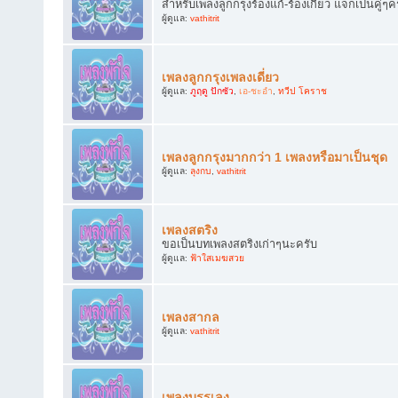
สำหรับเพลงลูกกรุงร้องแก้-ร้องเกี้ยว แจกเป็นคู่ๆค
ผู้ดูแล:
vathitrit
เพลงลูกกรุงเพลงเดี่ยว
ผู้ดูแล:
ภูฤดู ปักซัว
,
เอ-ชะอำ
,
ทวีป โคราช
เพลงลูกกรุงมากกว่า 1 เพลงหรือมาเป็นชุด
ผู้ดูแล:
ลุงกบ
,
vathitrit
เพลงสตริง
ขอเป็นบทเพลงสตริงเก่าๆนะครับ
ผู้ดูแล:
ฟ้าใสเมฆสวย
เพลงสากล
ผู้ดูแล:
vathitrit
เพลงบรรเลง