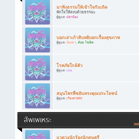
มาฟังธรรมให้เข้าใจกันเถิด
พักใจให้สงบด้วยธรรมะ
ผู้ดูแล:
ปลาป๋อง
บอกเล่าเก้าสิบหยิบยกเรื่องสุขภาพ
ผู้ดูแล:
น้องดา
,
ต้อม โฆษิต
โรคภัยใกล้ตัว
ผู้ดูแล:
เบน
สมุนไพรพืชอันทรงคุณประโยชน์
ผู้ดูแล:
เวียงสา980
สัพเพเหระ
แวดวงนักร้องนักดนตรี