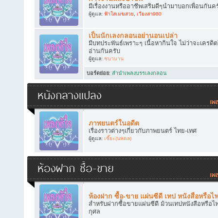
มีเรื่องงานหรืออาชีพเสริมดีๆนำมาบอกเพื่อนกันคร
ผู้ดูแล:
ฟ้าใสเมฆสวย
,
เวียงสา980
เป็นนักเลงกลอนอย่านอนเปล่า
มีบทประพันธ์เพราะๆ เนื้อหากินใจ ไม่ว่าจะเครดิ
อ่านกันครับ
ผู้ดูแล:
ชบาบาน
บอร์ดย่อย
:
ลำนำเพลงบรรเลงกลอน
หนังกลางแปลง
ภาพยนตร์ในอดีต
เรื่องราวต่างๆเกี่ยวกับภาพยนตร์ ไทย-เทศ
ผู้ดูแล:
เซี๊ยะ(นพดล)
ห้องฝาก ซื้อ-ขาย
ห้องฝาก ซื้อ-ขาย แผ่นซีดี เทป หนังสือหรือไ
สำหรับฝากซื้อขายแผ่นซีดี ม้วนเทปหนังสือหรือไฟ
กุศล