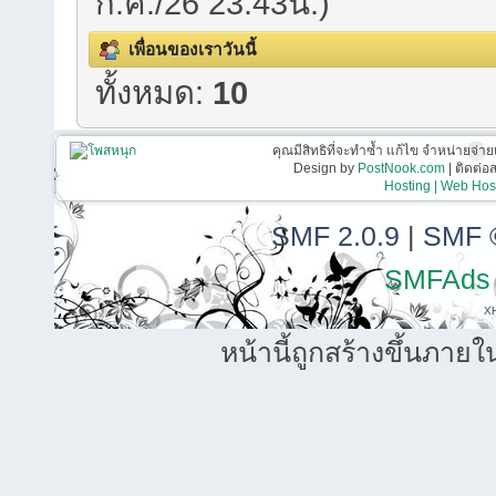
ก.ค./26 23:43น.)
เพื่อนของเราวันนี้
ทั้งหมด:
10
คุณมีสิทธิที่จะทำซ้ำ แก้ไข จำหน่ายจ่าย
Design by
PostNook.com
| ติดต่
Hosting | Web Host
SMF 2.0.9
|
SMF 
SMFAds
X
หน้านี้ถูกสร้างขึ้นภายใ