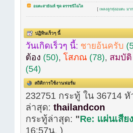
อมตะสายัณห์ ชุด ดรรชนีไฉไล
[
เพลงลูกทุ่งอมตะ มาก
ปฏิทินเร็วๆ นี้
วันเกิดเร็วๆ นี้:
ชายอ้นครับ
(5
ต้อง
(50)
,
โสภณ
(78)
,
สมบัต
(54)
สถิติการใช้งานฟอรั่ม
232751 กระทู้ ใน 36714 ห
ล่าสุด:
thailandcon
กระทู้ล่าสุด:
"
Re: แผ่นเสียง
16:57น. )