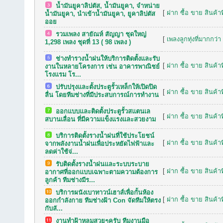
น้ำมันยูคาลิปตัส, น้ำมันยูคา, จำหน่าย
[
ฝาก ซื้อ ขาย สินค้าท
น้ำมันยูคา, นำเข้าน้ำมันยูคา, ยูคาลิปตัส
ออย
รวมเพลง สายัณห์ สัญญา ชุดใหญ่
[
เพลงลูกทุ่งที่มากกว่า
1,298 เพลง ชุดที่ 13 ( 98 เพลง )
ช่างทำรางน้ำฝนให้บริการติดตั้งและรับ
[
ฝาก ซื้อ ขาย สินค้าท
งานในหลายโครงการ เช่น อาคารพาณิชย์
โรงแรม โร...
ปรับปรุงและตั้งประตูรั้วเหล็กให้เปิดปิด
[
ฝาก ซื้อ ขาย สินค้าท
ลื่น โดยทีมช่างที่มีประสบการณ์การทำงาน
ออกแบบและติดตั้งประตูรั้วสแตนเล
[
ฝาก ซื้อ ขาย สินค้าท
สบานเลื่อน ที่มีความแข็งแรงและสวยงาม
บริการติดตั้งรางน้ำฝนที่ใช้ประโยชน์
[
ฝาก ซื้อ ขาย สินค้าท
จากพลังงานน้ำฝนเพื่อประหยัดไฟฟ้าและ
ลดค่าใช้จ่...
รับติดตั้งรางน้ำฝนและระบบระบาย
[
ฝาก ซื้อ ขาย สินค้าท
อากาศที่ออกแบบเฉพาะตามความต้องการ
ลูกค้า ทีมช่างมีร...
บริการผนังเบาทาวน์เฮาส์เพื่อกั้นห้อง
[
ฝาก ซื้อ ขาย สินค้าท
ออกกำลังกาย ทีมช่างฝ้า Con จัดทีมให้ตรง
กับลั...
งานทำฝ้าหลุมสวยๆครับ ทีมงานมือ