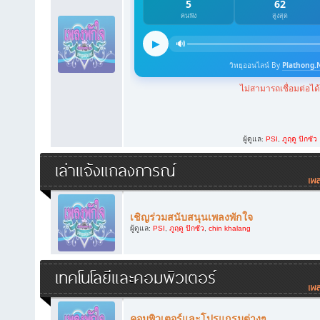
ผู้ดูแล:
PSI
,
ภูฤดู ปักซัว
เล่าแจ้งแถลงการณ์
เชิญร่วมสนับสนุนเพลงพักใจ
ผู้ดูแล:
PSI
,
ภูฤดู ปักซัว
,
chin khalang
เทคโนโลยีและคอมพิวเตอร์
คอมพิวเตอร์และโปรแกรมต่างๆ