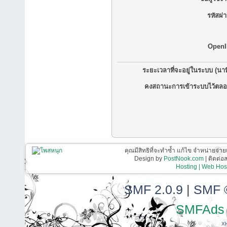
รหัสผ่
OpenI
ระยะเวลาที่จะอยู่ในระบบ (นาท
คงสถานะการเข้าระบบไว้ตลอ
คุณมีสิทธิที่จะทำซ้ำ แก้ไข จำหน่ายจ่าย
Design by
PostNook.com
| ติดต่
Hosting | Web Host
SMF 2.0.9
|
SMF 
SMFAds
X