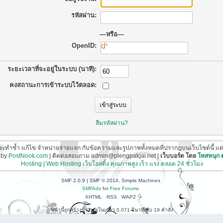
รหัสผ่าน:
—หรือ—
OpenID:
ระยะเวลาที่จะอยู่ในระบบ (นาที):
คงสถานะการเข้าระบบไว้ตลอด:
ลืมรหัสผ่าน?
ี่จะทำซ้ำ แก้ไข จำหน่ายจ่ายแจก กับข้อความและรูปภาพทั้งหมดที่ปรากฎบนเว็บไซต์นี้ แต่ต้อ
 by
PostNook.com
| ติดต่อสอบถาม admin@plengpakjai.net |
เว็บบอร์ด โดย
โพสหนุก
Hosting | Web Hosting เว็บโฮสติ้ง คุณภาพสูง เร็ว แรง ตลอด 24 ชั่วโมง
SMF 2.0.9
|
SMF © 2014
,
Simple Machines
SMFAds
for
Free Forums
XHTML
RSS
WAP2
หน้านี้ถูกสร้างขึ้นภายในเวลา 0.071 วินาที กับ 19 คำสั่ง