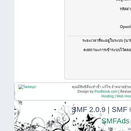
รหัสผ่
OpenI
ระยะเวลาที่จะอยู่ในระบบ (นาท
คงสถานะการเข้าระบบไว้ตลอ
คุณมีสิทธิที่จะทำซ้ำ แก้ไข จำหน่ายจ่าย
Design by
PostNook.com
| ติดต่
Hosting | Web Host
SMF 2.0.9
|
SMF 
SMFAds
X