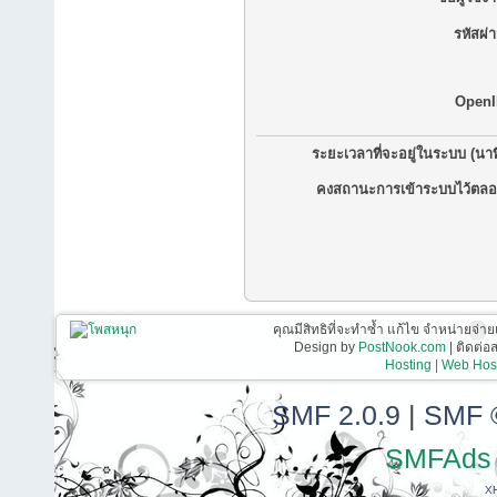
รหัสผ่
OpenI
ระยะเวลาที่จะอยู่ในระบบ (นาท
คงสถานะการเข้าระบบไว้ตลอ
คุณมีสิทธิที่จะทำซ้ำ แก้ไข จำหน่ายจ่าย
Design by
PostNook.com
| ติดต่
Hosting | Web Host
SMF 2.0.9
|
SMF 
SMFAds
X