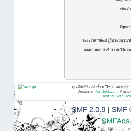
รหัสผ่
OpenI
ระยะเวลาที่จะอยู่ในระบบ (นาท
คงสถานะการเข้าระบบไว้ตลอ
คุณมีสิทธิที่จะทำซ้ำ แก้ไข จำหน่ายจ่าย
Design by
PostNook.com
| ติดต่
Hosting | Web Host
SMF 2.0.9
|
SMF 
SMFAds
X