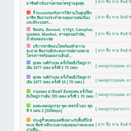
[
ฝาก ซื้อ ขาย สินค้าท
อาชีพดำเนินงานตามมาตรฐานสูงสุด
รั้วระแนงรองรับการใช้งานในศูนย์ฝึก
[
ฝาก ซื้อ ขาย สินค้าท
อาชีพ ทีมงานประจำควบคุมงานต่อเนื่อง
และมีระบบตร...
พิมเสน, Borneol, การบูร, Camphor,
[
ฝาก ซื้อ ขาย สินค้าท
เมนทอล, Menthol, สารสุคนธบำบัด,
น้ำมันหอมระเหย
บริการทาสีคอนโดพร้อมทำความ
[
ฝาก ซื้อ ขาย สินค้าท
สะอาด ทีมงานมีประสบการณ์ผ่านหลาย
โครงการพร้อมผลงานยืนยั...
สุเทพ วงศ์กำแหง ครั้งใหม่ยิ่งใหญ่กว่า
[
เพลงลูกกรุงอมตะ มาก
เดิม 1077 เพลง ครั้งที่ 2 70 เพลง
สุเทพ วงศ์กำแหง ครั้งใหม่ยิ่งใหญ่กว่า
[
เพลงลูกกรุงอมตะ มาก
เดิม 1077 เพลง ครั้งที่ 10 ( 70 เพลง )
รวมเพลง ธานินทร์ อินทรเทพ ครั้งใหม่
[
เพลงลูกกรุงอมตะ มาก
ยิ่งใหญ่กว่าเดิม 785 เพลง ครั้งที่ 1 70 เพลง
อมตะเพลงลูกกรุง ชุด เพชรน้ำเอก ชุด
[
เพลงลูกกรุงมากกว่า 
ที่ 4 แผ่น 2 [320kbps]
ประตูรั้วสแตนเลสที่เหมาะกับพื้นที่ใกล้
[
ฝาก ซื้อ ขาย สินค้าท
ทะเล ทีมช่างมีระบบควบคุมคุณภาพและผล
งานที่น...