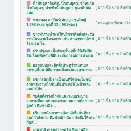
น้ำมันยูคาลิปตัส, น้ำมันยูคา, จำหน่าย
[
ฝาก ซื้อ ขาย สินค้าท
น้ำมันยูคา, นำเข้าน้ำมันยูคา, ยูคาลิปตัส
ออย
รวมเพลง สายัณห์ สัญญา ชุดใหญ่
[
เพลงลูกทุ่งที่มากกว่า
1,298 เพลง ชุดที่ 13 ( 98 เพลง )
ช่างทำรางน้ำฝนให้บริการติดตั้งและรับ
[
ฝาก ซื้อ ขาย สินค้าท
งานในหลายโครงการ เช่น อาคารพาณิชย์
โรงแรม โร...
ปรับปรุงและตั้งประตูรั้วเหล็กให้เปิดปิด
[
ฝาก ซื้อ ขาย สินค้าท
ลื่น โดยทีมช่างที่มีประสบการณ์การทำงาน
ออกแบบและติดตั้งประตูรั้วสแตนเล
[
ฝาก ซื้อ ขาย สินค้าท
สบานเลื่อน ที่มีความแข็งแรงและสวยงาม
บริการติดตั้งรางน้ำฝนที่ใช้ประโยชน์
[
ฝาก ซื้อ ขาย สินค้าท
จากพลังงานน้ำฝนเพื่อประหยัดไฟฟ้าและ
ลดค่าใช้จ่...
รับติดตั้งรางน้ำฝนและระบบระบาย
[
ฝาก ซื้อ ขาย สินค้าท
อากาศที่ออกแบบเฉพาะตามความต้องการ
ลูกค้า ทีมช่างมีร...
บริการผนังเบาทาวน์เฮาส์เพื่อกั้นห้อง
[
ฝาก ซื้อ ขาย สินค้าท
ออกกำลังกาย ทีมช่างฝ้า Con จัดทีมให้ตรง
กับลั...
งานทำฝ้าหลุมสวยๆครับ ทีมงานมือ