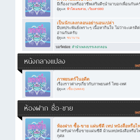
มีเรื่องงานหรืออาชีพเสริมดีๆนำมาบอกเพื่อนกันคร
ผู้ดูแล:
ฟ้าใสเมฆสวย
,
เวียงสา980
เป็นนักเลงกลอนอย่านอนเปล่า
มีบทประพันธ์เพราะๆ เนื้อหากินใจ ไม่ว่าจะเครดิ
อ่านกันครับ
ผู้ดูแล:
ชบาบาน
บอร์ดย่อย
:
ลำนำเพลงบรรเลงกลอน
หนังกลางแปลง
ภาพยนตร์ในอดีต
เรื่องราวต่างๆเกี่ยวกับภาพยนตร์ ไทย-เทศ
ผู้ดูแล:
เซี๊ยะ(นพดล)
ห้องฝาก ซื้อ-ขาย
ห้องฝาก ซื้อ-ขาย แผ่นซีดี เทป หนังสือหรือไ
สำหรับฝากซื้อขายแผ่นซีดี ม้วนเทปหนังสือหรือไฟ
กุศล