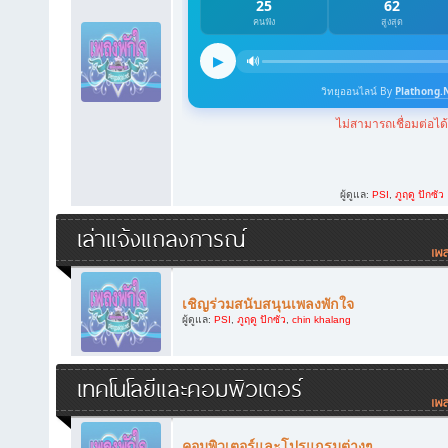
ผู้ดูแล:
PSI
,
ภูฤดู ปักซัว
เล่าแจ้งแถลงการณ์
เชิญร่วมสนับสนุนเพลงพักใจ
ผู้ดูแล:
PSI
,
ภูฤดู ปักซัว
,
chin khalang
เทคโนโลยีและคอมพิวเตอร์
คอมพิวเตอร์และโปรแกรมต่างๆ