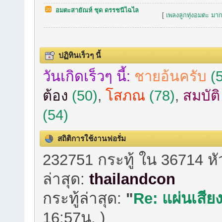
อมตะสายัณห์ ชุด ดรรชนีไฉไล
[
เพลงลูกทุ่งอมตะ มาก
ปฏิทินเร็วๆ นี้
วันเกิดเร็วๆ นี้:
ชายอ้นครับ
(5
ต้อง
(50)
,
โสภณ
(78)
,
สมบัต
(54)
สถิติการใช้งานฟอรั่ม
232751 กระทู้ ใน 36714 ห
ล่าสุด:
thailandcon
กระทู้ล่าสุด:
"
Re: แผ่นเสียง
16:57น. )