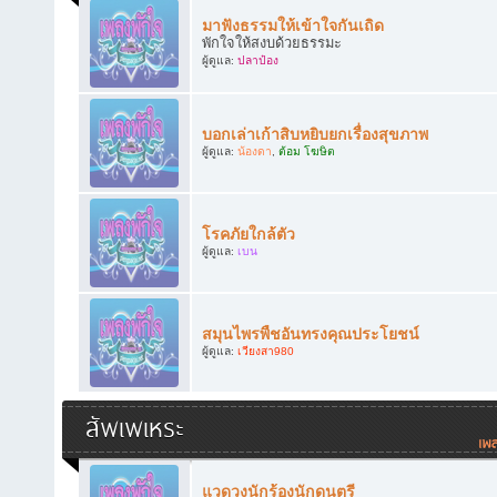
มาฟังธรรมให้เข้าใจกันเถิด
พักใจให้สงบด้วยธรรมะ
ผู้ดูแล:
ปลาป๋อง
บอกเล่าเก้าสิบหยิบยกเรื่องสุขภาพ
ผู้ดูแล:
น้องดา
,
ต้อม โฆษิต
โรคภัยใกล้ตัว
ผู้ดูแล:
เบน
สมุนไพรพืชอันทรงคุณประโยชน์
ผู้ดูแล:
เวียงสา980
สัพเพเหระ
แวดวงนักร้องนักดนตรี