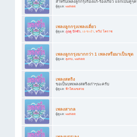
สำหรับเพลงลูกกรุงร้องแก้-ร้องเกี้ยว แจกเป็นคู่ๆค
ผู้ดูแล:
vathitrit
เพลงลูกกรุงเพลงเดี่ยว
ผู้ดูแล:
ภูฤดู ปักซัว
,
เอ-ชะอำ
,
ทวีป โคราช
เพลงลูกกรุงมากกว่า 1 เพลงหรือมาเป็นชุด
ผู้ดูแล:
ลุงกบ
,
vathitrit
เพลงสตริง
ขอเป็นบทเพลงสตริงเก่าๆนะครับ
ผู้ดูแล:
ฟ้าใสเมฆสวย
เพลงสากล
ผู้ดูแล:
vathitrit
เพลงบรรเลง