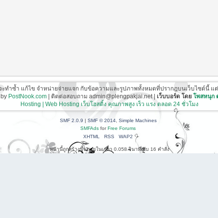
ี่จะทำซ้ำ แก้ไข จำหน่ายจ่ายแจก กับข้อความและรูปภาพทั้งหมดที่ปรากฎบนเว็บไซต์นี้ แต่ต้อ
 by
PostNook.com
| ติดต่อสอบถาม admin@plengpakjai.net |
เว็บบอร์ด โดย
โพสหนุก
Hosting | Web Hosting เว็บโฮสติ้ง คุณภาพสูง เร็ว แรง ตลอด 24 ชั่วโมง
SMF 2.0.9
|
SMF © 2014
,
Simple Machines
SMFAds
for
Free Forums
XHTML
RSS
WAP2
หน้านี้ถูกสร้างขึ้นภายในเวลา 0.058 วินาที กับ 16 คำสั่ง